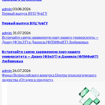
admin
03.08.2026
Первый выпуск ВУЦ ЧувГУ
Первый выпуск ВУЦ ЧувГУ
admin
31.07.2026
Встречайте самую заряженную пару нашего университета —
Диану (ФЭиЭТ) и Даниила (ФПМФиИТ) Любимовых
Встречайте самую заряженную пару нашего
университета — Диану (ФЭиЭТ) и Даниила (ФПМФиИТ)
Любимовых
admin
26.07.2026
Финал Всероссийского конкурса Центра технологического
лидерства «От идеи к продукту»