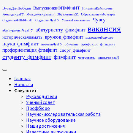
Перейти
ВыпускникиФПМФиИТ
ВузыДляПобеды
ИнтенсивКейсистемс
к
КомандаЧувГУ
МолодежьЧувашии
Образование21
ОбразованиеЧебоксары
содержимому
Чувгу
СтудентыФПМФиИТ
СтудсоветЧувГУ
УспехиГимназистов
вакансия
абитуриенту_фпмфиит
абитуриентЧувГУ
кружок_фпмфиит
историческаяпамять
мысоздаембудущее
наука_фпмфиит
профбюро_фпмфиит
новостиЧувГУ
обучение
профориентация_фпмфиит
спорт_фпмфиит
студенту_фпмфиит
фпмфиит
чувгуэтомы
школыгородаЧ
Основное
меню
Главная
Новости
Факультет
Руководители
Ученый совет
Профбюро
Научно-исследовательская работа
Научное оборудование
Наши достижения
Известные выпускники