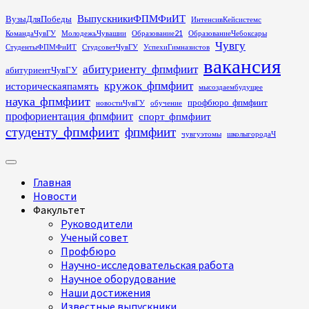
Перейти
ВыпускникиФПМФиИТ
ВузыДляПобеды
ИнтенсивКейсистемс
к
КомандаЧувГУ
МолодежьЧувашии
Образование21
ОбразованиеЧебоксары
содержимому
Чувгу
СтудентыФПМФиИТ
СтудсоветЧувГУ
УспехиГимназистов
вакансия
абитуриенту_фпмфиит
абитуриентЧувГУ
кружок_фпмфиит
историческаяпамять
мысоздаембудущее
наука_фпмфиит
профбюро_фпмфиит
новостиЧувГУ
обучение
профориентация_фпмфиит
спорт_фпмфиит
студенту_фпмфиит
фпмфиит
чувгуэтомы
школыгородаЧ
Основное
меню
Главная
Новости
Факультет
Руководители
Ученый совет
Профбюро
Научно-исследовательская работа
Научное оборудование
Наши достижения
Известные выпускники