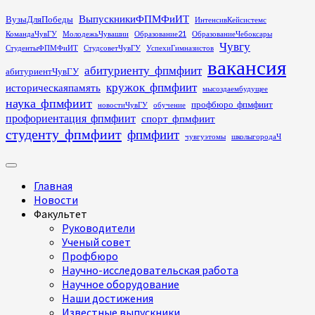
Перейти
ВыпускникиФПМФиИТ
ВузыДляПобеды
ИнтенсивКейсистемс
к
КомандаЧувГУ
МолодежьЧувашии
Образование21
ОбразованиеЧебоксары
содержимому
Чувгу
СтудентыФПМФиИТ
СтудсоветЧувГУ
УспехиГимназистов
вакансия
абитуриенту_фпмфиит
абитуриентЧувГУ
кружок_фпмфиит
историческаяпамять
мысоздаембудущее
наука_фпмфиит
профбюро_фпмфиит
новостиЧувГУ
обучение
профориентация_фпмфиит
спорт_фпмфиит
студенту_фпмфиит
фпмфиит
чувгуэтомы
школыгородаЧ
Основное
меню
Главная
Новости
Факультет
Руководители
Ученый совет
Профбюро
Научно-исследовательская работа
Научное оборудование
Наши достижения
Известные выпускники