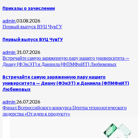
Приказы о зачислении
admin
03.08.2026
Первый выпуск ВУЦ ЧувГУ
Первый выпуск ВУЦ ЧувГУ
admin
31.07.2026
Встречайте самую заряженную пару нашего университета —
Диану (ФЭиЭТ) и Даниила (ФПМФиИТ) Любимовых
Встречайте самую заряженную пару нашего
университета — Диану (ФЭиЭТ) и Даниила (ФПМФиИТ)
Любимовых
admin
26.07.2026
Финал Всероссийского конкурса Центра технологического
лидерства «От идеи к продукту»