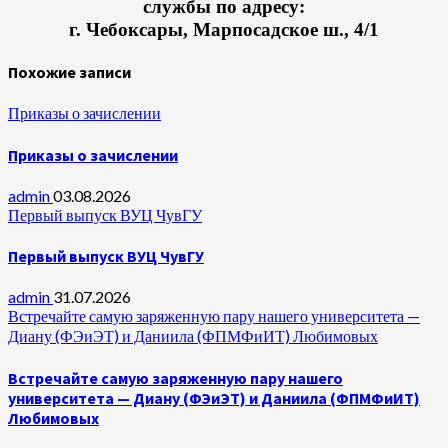
службы по адресу:
г. Чебоксары, Марпосадское ш., 4/1
Похожие записи
Приказы о зачислении
Приказы о зачислении
admin
03.08.2026
Первый выпуск ВУЦ ЧувГУ
Первый выпуск ВУЦ ЧувГУ
admin
31.07.2026
Встречайте самую заряженную пару нашего университета —
Диану (ФЭиЭТ) и Даниила (ФПМФиИТ) Любимовых
Встречайте самую заряженную пару нашего
университета — Диану (ФЭиЭТ) и Даниила (ФПМФиИТ)
Любимовых