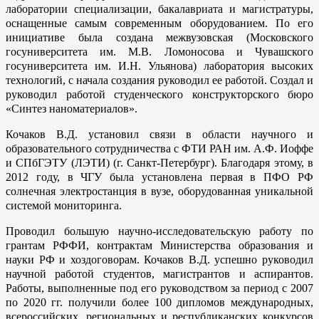
лаборатории специализации, бакалавриата и магистратуры,
оснащенные самым современным оборудованием. По его
инициативе была создана межвузовская (Московского
госуниверситета им. М.В. Ломоносова и Чувашского
госуниверситета им. И.Н. Ульянова) лаборатория высоких
технологий, с начала создания руководил ее работой. Создал и
руководил работой студенческого конструкторского бюро
«Синтез наноматериалов».
Кочаков В.Д. установил связи в области научного и
образовательного сотрудничества с ФТИ РАН им. А.Ф. Иоффе
и СПбГЭТУ (ЛЭТИ) (г. Санкт-Петербург). Благодаря этому, в
2012 году, в ЧГУ была установлена первая в ПФО РФ
солнечная электростанция в вузе, оборудованная уникальной
системой мониторинга.
Проводил большую научно-исследовательскую работу по
грантам РФФИ, контрактам Министерства образования и
науки РФ и хоздоговорам. Кочаков В.Д. успешно руководил
научной работой студентов, магистрантов и аспирантов.
Работы, выполненные под его руководством за период с 2007
по 2020 гг. получили более 100 дипломов международных,
всероссийских, региональных и республиканских конкурсов