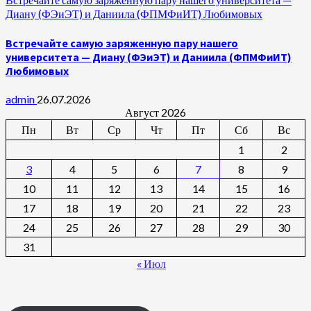
Диану (ФЭиЭТ) и Даниила (ФПМФиИТ) Любимовых
Встречайте самую заряженную пару нашего
университета — Диану (ФЭиЭТ) и Даниила (ФПМФиИТ)
Любимовых
admin
26.07.2026
Август 2026
Пн
Вт
Ср
Чт
Пт
Сб
Вс
1
2
3
4
5
6
7
8
9
10
11
12
13
14
15
16
17
18
19
20
21
22
23
24
25
26
27
28
29
30
31
« Июл