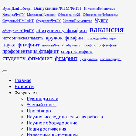
Перейти
ВыпускникиФПМФиИТ
ВузыДляПобеды
ИнтенсивКейсистемс
к
КомандаЧувГУ
МолодежьЧувашии
Образование21
ОбразованиеЧебоксары
содержимому
Чувгу
СтудентыФПМФиИТ
СтудсоветЧувГУ
УспехиГимназистов
вакансия
абитуриенту_фпмфиит
абитуриентЧувГУ
кружок_фпмфиит
историческаяпамять
мысоздаембудущее
наука_фпмфиит
профбюро_фпмфиит
новостиЧувГУ
обучение
профориентация_фпмфиит
спорт_фпмфиит
студенту_фпмфиит
фпмфиит
чувгуэтомы
школыгородаЧ
Основное
меню
Главная
Новости
Факультет
Руководители
Ученый совет
Профбюро
Научно-исследовательская работа
Научное оборудование
Наши достижения
Известные выпускники