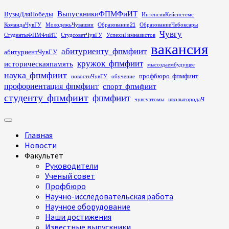
Перейти
ВыпускникиФПМФиИТ
ВузыДляПобеды
ИнтенсивКейсистемс
к
КомандаЧувГУ
МолодежьЧувашии
Образование21
ОбразованиеЧебоксары
содержимому
Чувгу
СтудентыФПМФиИТ
СтудсоветЧувГУ
УспехиГимназистов
вакансия
абитуриенту_фпмфиит
абитуриентЧувГУ
кружок_фпмфиит
историческаяпамять
мысоздаембудущее
наука_фпмфиит
профбюро_фпмфиит
новостиЧувГУ
обучение
профориентация_фпмфиит
спорт_фпмфиит
студенту_фпмфиит
фпмфиит
чувгуэтомы
школыгородаЧ
Основное
меню
Главная
Новости
Факультет
Руководители
Ученый совет
Профбюро
Научно-исследовательская работа
Научное оборудование
Наши достижения
Известные выпускники