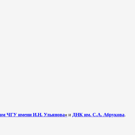
м ЧГУ имени И.Н. Ульянова
«
и
ДНК им. С.А. Абрукова
.