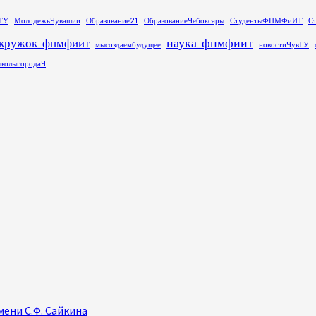
ГУ
МолодежьЧувашии
Образование21
ОбразованиеЧебоксары
СтудентыФПМФиИТ
С
наука_фпмфиит
кружок_фпмфиит
мысоздаембудущее
новостиЧувГУ
колыгородаЧ
ени С.Ф. Сайкина