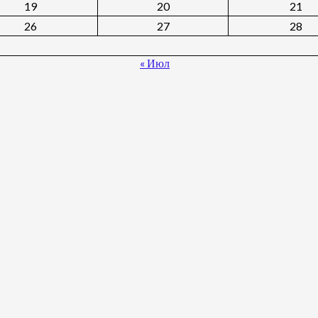
19
20
21
26
27
28
« Июл