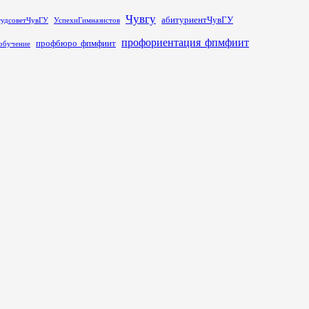
Чувгу
абитуриентЧувГУ
тудсоветЧувГУ
УспехиГимназистов
профориентация_фпмфиит
профбюро_фпмфиит
обучение