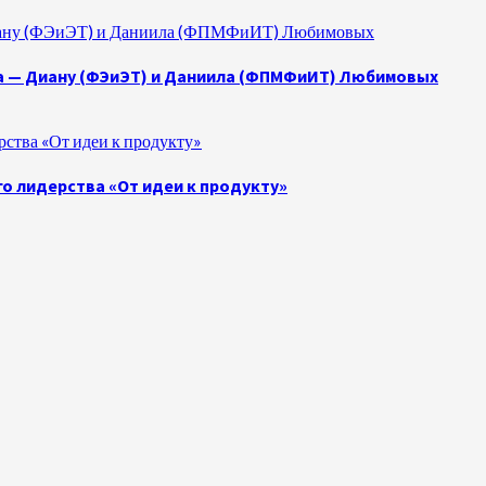
 Диану (ФЭиЭТ) и Даниила (ФПМФиИТ) Любимовых
а — Диану (ФЭиЭТ) и Даниила (ФПМФиИТ) Любимовых
ства «От идеи к продукту»
о лидерства «От идеи к продукту»