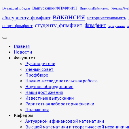
Перейти
ВыпускникиФПМФиИТ
ВузыДляПобеды
ИнтенсивКейсистемс
КомандаЧув
к
вакансия
абитуриенту_фпмфиит
историческаяпамять
содержимому
студенту_фпмфиит
фпмфиит
спорт_фпмфиит
чувгуэтомы
ш
Основное
меню
Главная
Новости
Факультет
Руководители
Ученый совет
Профбюро
Научно-исследовательская работа
Научное оборудование
Наши достижения
Известные выпускники
Раритетная лаборатория физики
Положения
Кафедры
Актуарной и финансовой математики
Высшей математики и теоретической механики им