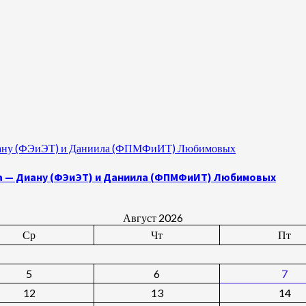
 Диану (ФЭиЭТ) и Даниила (ФПМФиИТ) Любимовых
а — Диану (ФЭиЭТ) и Даниила (ФПМФиИТ) Любимовых
Август 2026
Ср
Чт
Пт
5
6
7
12
13
14