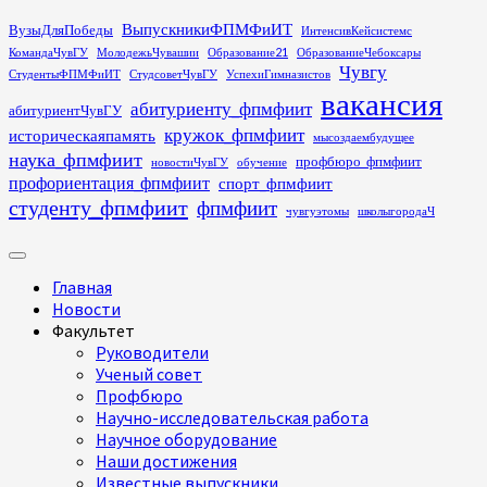
Перейти
ВыпускникиФПМФиИТ
ВузыДляПобеды
ИнтенсивКейсистемс
к
КомандаЧувГУ
МолодежьЧувашии
Образование21
ОбразованиеЧебоксары
содержимому
Чувгу
СтудентыФПМФиИТ
СтудсоветЧувГУ
УспехиГимназистов
вакансия
абитуриенту_фпмфиит
абитуриентЧувГУ
кружок_фпмфиит
историческаяпамять
мысоздаембудущее
наука_фпмфиит
профбюро_фпмфиит
новостиЧувГУ
обучение
профориентация_фпмфиит
спорт_фпмфиит
студенту_фпмфиит
фпмфиит
чувгуэтомы
школыгородаЧ
Основное
меню
Главная
Новости
Факультет
Руководители
Ученый совет
Профбюро
Научно-исследовательская работа
Научное оборудование
Наши достижения
Известные выпускники