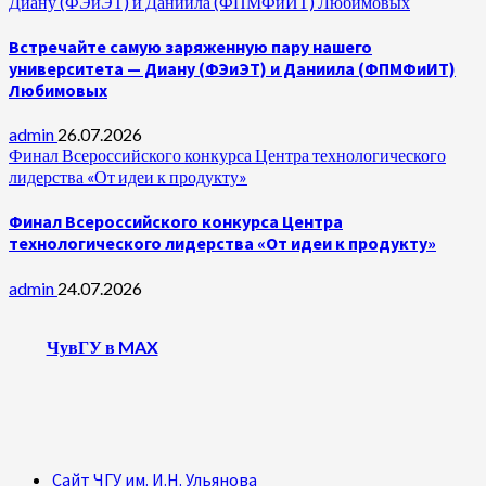
Диану (ФЭиЭТ) и Даниила (ФПМФиИТ) Любимовых
Встречайте самую заряженную пару нашего
университета — Диану (ФЭиЭТ) и Даниила (ФПМФиИТ)
Любимовых
admin
26.07.2026
Финал Всероссийского конкурса Центра технологического
лидерства «От идеи к продукту»
Финал Всероссийского конкурса Центра
технологического лидерства «От идеи к продукту»
admin
24.07.2026
ЧувГУ в MAX
Сайт ЧГУ им. И.Н. Ульянова