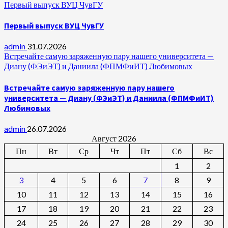
Первый выпуск ВУЦ ЧувГУ
Первый выпуск ВУЦ ЧувГУ
admin
31.07.2026
Встречайте самую заряженную пару нашего университета —
Диану (ФЭиЭТ) и Даниила (ФПМФиИТ) Любимовых
Встречайте самую заряженную пару нашего
университета — Диану (ФЭиЭТ) и Даниила (ФПМФиИТ)
Любимовых
admin
26.07.2026
Август 2026
Пн
Вт
Ср
Чт
Пт
Сб
Вс
1
2
3
4
5
6
7
8
9
10
11
12
13
14
15
16
17
18
19
20
21
22
23
24
25
26
27
28
29
30