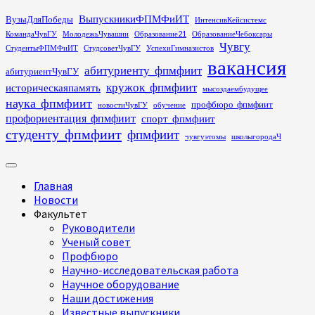
Перейти
ВыпускникиФПМФиИТ
ВузыДляПобеды
ИнтенсивКейсистемс
к
КомандаЧувГУ
МолодежьЧувашии
Образование21
ОбразованиеЧебоксары
содержимому
Чувгу
СтудентыФПМФиИТ
СтудсоветЧувГУ
УспехиГимназистов
вакансия
абитуриенту_фпмфиит
абитуриентЧувГУ
кружок_фпмфиит
историческаяпамять
мысоздаембудущее
наука_фпмфиит
профбюро_фпмфиит
новостиЧувГУ
обучение
профориентация_фпмфиит
спорт_фпмфиит
студенту_фпмфиит
фпмфиит
чувгуэтомы
школыгородаЧ
Основное
меню
Главная
Новости
Факультет
Руководители
Ученый совет
Профбюро
Научно-исследовательская работа
Научное оборудование
Наши достижения
Известные выпускники