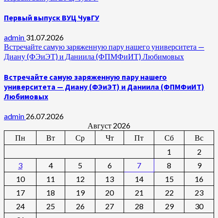
Первый выпуск ВУЦ ЧувГУ
admin
31.07.2026
Встречайте самую заряженную пару нашего университета —
Диану (ФЭиЭТ) и Даниила (ФПМФиИТ) Любимовых
Встречайте самую заряженную пару нашего
университета — Диану (ФЭиЭТ) и Даниила (ФПМФиИТ)
Любимовых
admin
26.07.2026
Август 2026
Пн
Вт
Ср
Чт
Пт
Сб
Вс
1
2
3
4
5
6
7
8
9
10
11
12
13
14
15
16
17
18
19
20
21
22
23
24
25
26
27
28
29
30