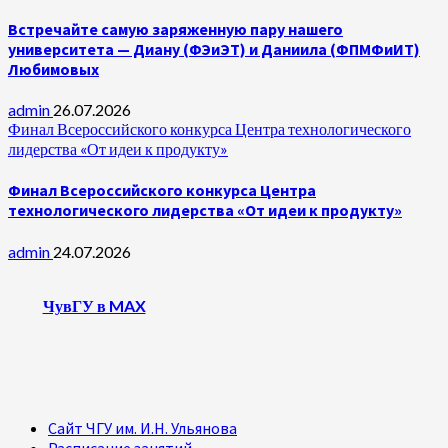
Встречайте самую заряженную пару нашего
университета — Диану (ФЭиЭТ) и Даниила (ФПМФиИТ)
Любимовых
admin
26.07.2026
Финал Всероссийского конкурса Центра технологического
лидерства «От идеи к продукту»
Финал Всероссийского конкурса Центра
технологического лидерства «От идеи к продукту»
admin
24.07.2026
ЧувГУ в MAX
Сайт ЧГУ им. И.Н. Ульянова
Расписание занятий