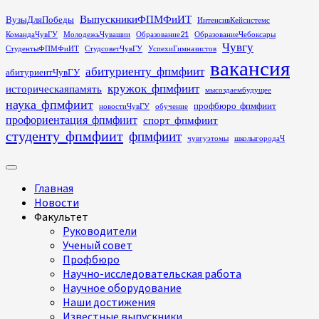
Перейти
ВыпускникиФПМФиИТ
ВузыДляПобеды
ИнтенсивКейсистемс
к
КомандаЧувГУ
МолодежьЧувашии
Образование21
ОбразованиеЧебоксары
содержимому
Чувгу
СтудентыФПМФиИТ
СтудсоветЧувГУ
УспехиГимназистов
вакансия
абитуриенту_фпмфиит
абитуриентЧувГУ
кружок_фпмфиит
историческаяпамять
мысоздаембудущее
наука_фпмфиит
профбюро_фпмфиит
новостиЧувГУ
обучение
профориентация_фпмфиит
спорт_фпмфиит
студенту_фпмфиит
фпмфиит
чувгуэтомы
школыгородаЧ
Основное
меню
Главная
Новости
Факультет
Руководители
Ученый совет
Профбюро
Научно-исследовательская работа
Научное оборудование
Наши достижения
Известные выпускники