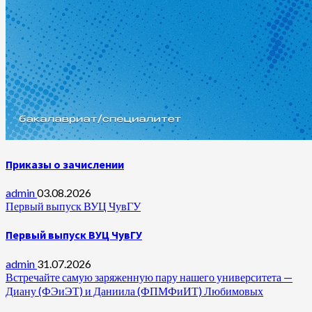
Приказы о зачислении
admin
03.08.2026
Первый выпуск ВУЦ ЧувГУ
Первый выпуск ВУЦ ЧувГУ
admin
31.07.2026
Встречайте самую заряженную пару нашего университета —
Диану (ФЭиЭТ) и Даниила (ФПМФиИТ) Любимовых