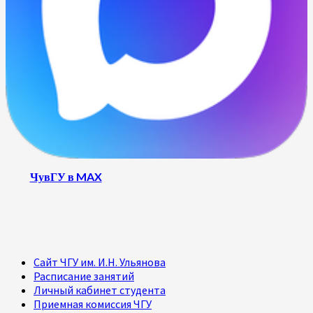
ЧувГУ в MAX
Сайт ЧГУ им. И.Н. Ульянова
Расписание занятий
Личный кабинет студента
Приемная комиссия ЧГУ