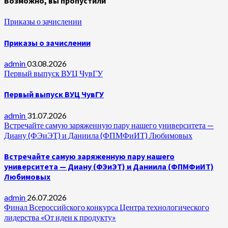
Возможно, вы пропустили
Приказы о зачислении
Приказы о зачислении
admin
03.08.2026
Первый выпуск ВУЦ ЧувГУ
Первый выпуск ВУЦ ЧувГУ
admin
31.07.2026
Встречайте самую заряженную пару нашего университета —
Диану (ФЭиЭТ) и Даниила (ФПМФиИТ) Любимовых
Встречайте самую заряженную пару нашего
университета — Диану (ФЭиЭТ) и Даниила (ФПМФиИТ)
Любимовых
admin
26.07.2026
Финал Всероссийского конкурса Центра технологического
лидерства «От идеи к продукту»