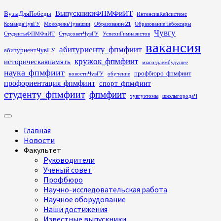
Перейти
ВыпускникиФПМФиИТ
ВузыДляПобеды
ИнтенсивКейсистемс
к
КомандаЧувГУ
МолодежьЧувашии
Образование21
ОбразованиеЧебоксары
содержимому
Чувгу
СтудентыФПМФиИТ
СтудсоветЧувГУ
УспехиГимназистов
вакансия
абитуриенту_фпмфиит
абитуриентЧувГУ
кружок_фпмфиит
историческаяпамять
мысоздаембудущее
наука_фпмфиит
профбюро_фпмфиит
новостиЧувГУ
обучение
профориентация_фпмфиит
спорт_фпмфиит
студенту_фпмфиит
фпмфиит
чувгуэтомы
школыгородаЧ
Основное
меню
Главная
Новости
Факультет
Руководители
Ученый совет
Профбюро
Научно-исследовательская работа
Научное оборудование
Наши достижения
Известные выпускники