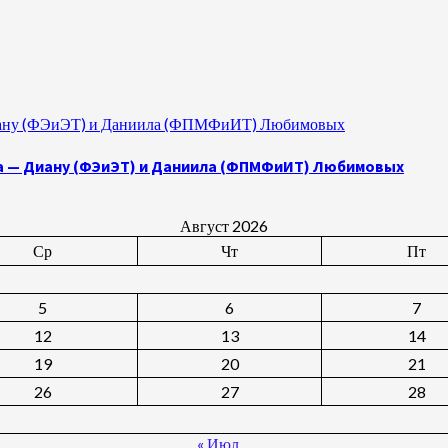
 Диану (ФЭиЭТ) и Даниила (ФПМФиИТ) Любимовых
а — Диану (ФЭиЭТ) и Даниила (ФПМФиИТ) Любимовых
Август 2026
Ср
Чт
Пт
5
6
7
12
13
14
19
20
21
26
27
28
« Июл