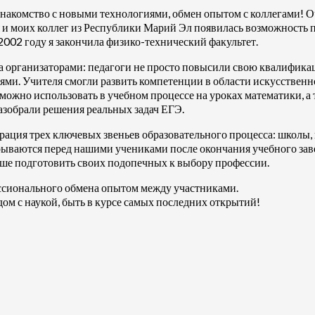
акомство с новыми технологиями, обмен опытом с коллегами! Оче
 и моих коллег из Республики Марий Эл появилась возможность пр
2002 году я закончила физико-технический факультет.
а организаторами: педагоги не просто повысили свою квалификац
и. Учителя смогли развить компетенции в области искусственно
о можно использовать в учебном процессе на уроках математики, 
азобрали решения реальных задач ЕГЭ.
ация трех ключевых звеньев образовательного процесса: школы,
рываются перед нашими учениками после окончания учебного заве
чше подготовить своих подопечных к выбору профессии.
ессионального обмена опытом между участниками.
ом с наукой, быть в курсе самых последних открытий!