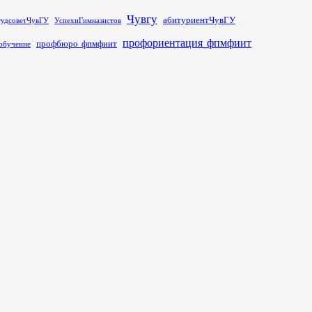
Чувгу
абитуриентЧувГУ
тудсоветЧувГУ
УспехиГимназистов
профориентация_фпмфиит
профбюро_фпмфиит
обучение