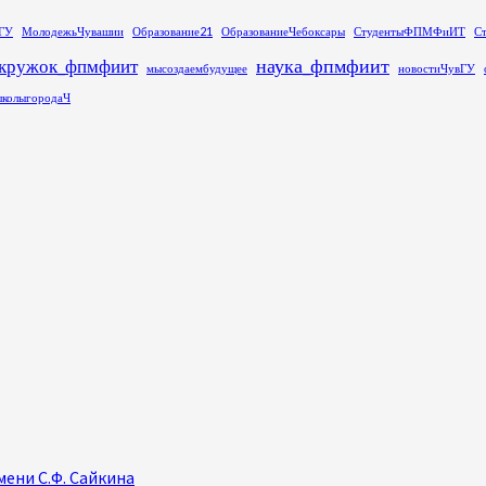
ГУ
МолодежьЧувашии
Образование21
ОбразованиеЧебоксары
СтудентыФПМФиИТ
С
наука_фпмфиит
кружок_фпмфиит
мысоздаембудущее
новостиЧувГУ
колыгородаЧ
ени С.Ф. Сайкина