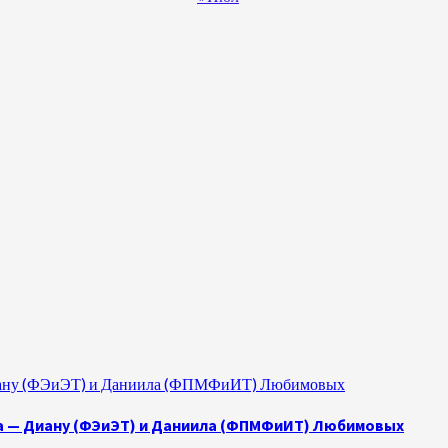
 Диану (ФЭиЭТ) и Даниила (ФПМФиИТ) Любимовых
а — Диану (ФЭиЭТ) и Даниила (ФПМФиИТ) Любимовых