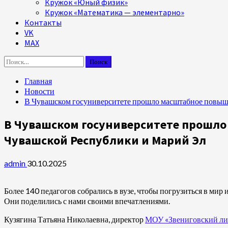
Кружок «Юный физик»
Кружок «Математика — элементарно»
Контакты
VK
MAX
Найти:
Главная
Новости
В Чувашском госуниверситете прошло масштабное повыш
В Чувашском госуниверситете прошл
Чувашской Республики и Марий Эл
admin
30.10.2025
Более 140 педагогов собрались в вузе, чтобы погрузиться в мир
Они поделились с нами своими впечатлениями.
Кузягина Татьяна Николаевна, директор
МОУ «Звениговский ли