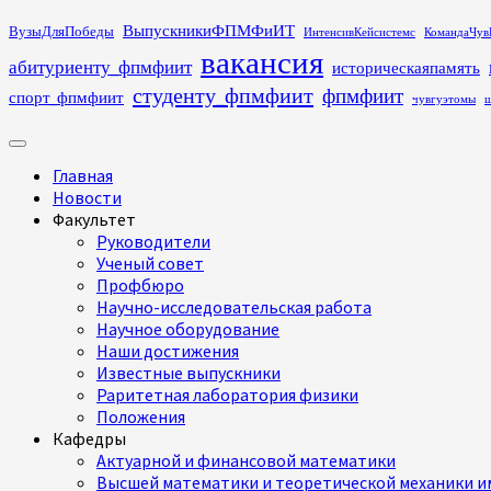
Перейти
ВыпускникиФПМФиИТ
ВузыДляПобеды
ИнтенсивКейсистемс
КомандаЧув
к
вакансия
абитуриенту_фпмфиит
историческаяпамять
содержимому
студенту_фпмфиит
фпмфиит
спорт_фпмфиит
чувгуэтомы
ш
Основное
меню
Главная
Новости
Факультет
Руководители
Ученый совет
Профбюро
Научно-исследовательская работа
Научное оборудование
Наши достижения
Известные выпускники
Раритетная лаборатория физики
Положения
Кафедры
Актуарной и финансовой математики
Высшей математики и теоретической механики им