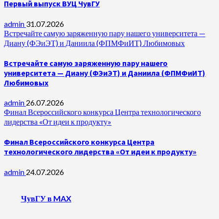
Первый выпуск ВУЦ ЧувГУ
admin
31.07.2026
Встречайте самую заряженную пару нашего университета —
Диану (ФЭиЭТ) и Даниила (ФПМФиИТ) Любимовых
Встречайте самую заряженную пару нашего
университета — Диану (ФЭиЭТ) и Даниила (ФПМФиИТ)
Любимовых
admin
26.07.2026
Финал Всероссийского конкурса Центра технологического
лидерства «От идеи к продукту»
Финал Всероссийского конкурса Центра
технологического лидерства «От идеи к продукту»
admin
24.07.2026
ЧувГУ в MAX