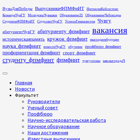
Перейти
ВыпускникиФПМФиИТ
ВузыДляПобеды
ИнтенсивКейсистемс
к
КомандаЧувГУ
МолодежьЧувашии
Образование21
ОбразованиеЧебоксары
содержимому
Чувгу
СтудентыФПМФиИТ
СтудсоветЧувГУ
УспехиГимназистов
вакансия
абитуриенту_фпмфиит
абитуриентЧувГУ
кружок_фпмфиит
историческаяпамять
мысоздаембудущее
наука_фпмфиит
профбюро_фпмфиит
новостиЧувГУ
обучение
профориентация_фпмфиит
спорт_фпмфиит
студенту_фпмфиит
фпмфиит
чувгуэтомы
школыгородаЧ
Основное
меню
Главная
Новости
Факультет
Руководители
Ученый совет
Профбюро
Научно-исследовательская работа
Научное оборудование
Наши достижения
Известные выпускники