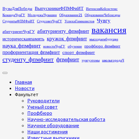
Перейти
ВыпускникиФПМФиИТ
ВузыДляПобеды
ИнтенсивКейсистемс
к
КомандаЧувГУ
МолодежьЧувашии
Образование21
ОбразованиеЧебоксары
содержимому
Чувгу
СтудентыФПМФиИТ
СтудсоветЧувГУ
УспехиГимназистов
вакансия
абитуриенту_фпмфиит
абитуриентЧувГУ
кружок_фпмфиит
историческаяпамять
мысоздаембудущее
наука_фпмфиит
профбюро_фпмфиит
новостиЧувГУ
обучение
профориентация_фпмфиит
спорт_фпмфиит
студенту_фпмфиит
фпмфиит
чувгуэтомы
школыгородаЧ
Основное
меню
Главная
Новости
Факультет
Руководители
Ученый совет
Профбюро
Научно-исследовательская работа
Научное оборудование
Наши достижения
Известные выпускники