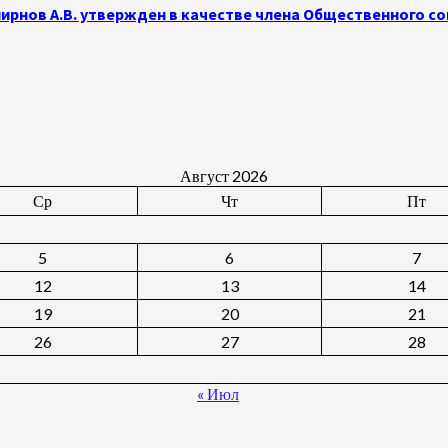
рнов А.В. утвержден в качестве члена Общественного с
Август 2026
Ср
Чт
Пт
5
6
7
12
13
14
19
20
21
26
27
28
« Июл