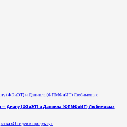
 Диану (ФЭиЭТ) и Даниила (ФПМФиИТ) Любимовых
а — Диану (ФЭиЭТ) и Даниила (ФПМФиИТ) Любимовых
ства «От идеи к продукту»