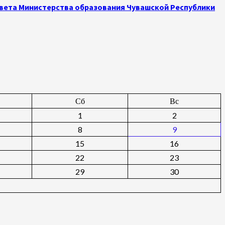
овета Министерства образования Чувашской Республики
Сб
Вс
1
2
8
9
15
16
22
23
29
30