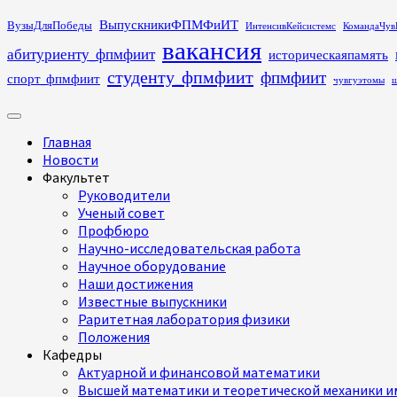
Перейти
ВыпускникиФПМФиИТ
ВузыДляПобеды
ИнтенсивКейсистемс
КомандаЧув
к
вакансия
абитуриенту_фпмфиит
историческаяпамять
содержимому
студенту_фпмфиит
фпмфиит
спорт_фпмфиит
чувгуэтомы
ш
Основное
меню
Главная
Новости
Факультет
Руководители
Ученый совет
Профбюро
Научно-исследовательская работа
Научное оборудование
Наши достижения
Известные выпускники
Раритетная лаборатория физики
Положения
Кафедры
Актуарной и финансовой математики
Высшей математики и теоретической механики им