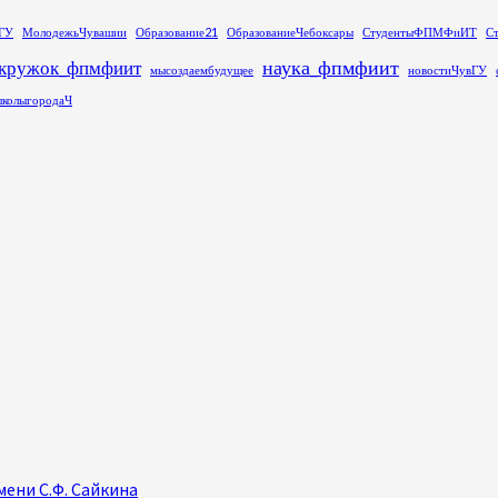
ГУ
МолодежьЧувашии
Образование21
ОбразованиеЧебоксары
СтудентыФПМФиИТ
С
наука_фпмфиит
кружок_фпмфиит
мысоздаембудущее
новостиЧувГУ
колыгородаЧ
ени С.Ф. Сайкина