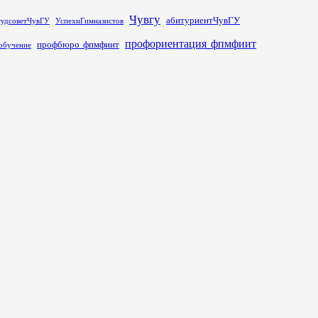
Чувгу
абитуриентЧувГУ
тудсоветЧувГУ
УспехиГимназистов
профориентация_фпмфиит
профбюро_фпмфиит
обучение