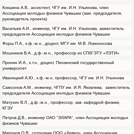
Кокшина А.В., ассистент, ЧГУ им. И.Н. Ульянова, член
Ассоциации молодых физиков Чувашии (зам. председателя,
руководитель проекта)
Васильев А.И., инженер, ЧГУ им. И.Н. Ульянова, заместитель
председателя Ассоциации молодых физиков Чувашии
Форш П.А., к.ф.-м.н., доцент, МГУ им. М.В. Ломоносова
Мошников В.А., д.ф.-м.н., профессор из СПбГЭТУ «ЛЭТИ»
Пронин И.А., к.т.н., доцент, Пензенский государственный
университет
Иваницкий А.Ю., к.ф.-м.н, профессор, ЧГУ им. И.Н. Ульянова
Самсонов А.М., инженер, ЧГПУ им. И.Я. Яковлева, заместитель
председателя Ассоциации молодых физиков Чувашии
Матухин В.Л., д.ф.-м.н., профессор, зав. кафедрой физики,
КГЭУ
Петров Д.В., инженер ОАО “ЭЛАРА”, член Ассоциации молодых
физиков Чувашии
Миронов О.В., сотрудник ООО «Хевел», член Ассоциации