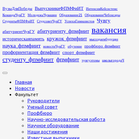
Перейти
ВыпускникиФПМФиИТ
ВузыДляПобеды
ИнтенсивКейсистемс
к
КомандаЧувГУ
МолодежьЧувашии
Образование21
ОбразованиеЧебоксары
содержимому
Чувгу
СтудентыФПМФиИТ
СтудсоветЧувГУ
УспехиГимназистов
вакансия
абитуриенту_фпмфиит
абитуриентЧувГУ
кружок_фпмфиит
историческаяпамять
мысоздаембудущее
наука_фпмфиит
профбюро_фпмфиит
новостиЧувГУ
обучение
профориентация_фпмфиит
спорт_фпмфиит
студенту_фпмфиит
фпмфиит
чувгуэтомы
школыгородаЧ
Основное
меню
Главная
Новости
Факультет
Руководители
Ученый совет
Профбюро
Научно-исследовательская работа
Научное оборудование
Наши достижения
Известные выпускники