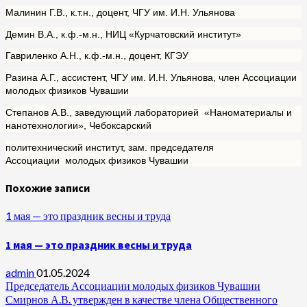
Малинин Г.В., к.т.н., доцент, ЧГУ им. И.Н. Ульянова
Демин В.А., к.ф.-м.н., НИЦ «Курчатовский институт»
Гавриленко А.Н., к.ф.-м.н., доцент, КГЭУ
Разина А.Г., ассистент, ЧГУ им. И.Н. Ульянова, член Ассоциации
молодых физиков Чувашии
Степанов А.В., заведующий лабораторией «Наноматериалы и
нанотехнологии», Чебоксарский
политехнический институт, зам. председателя
Ассоциации молодых физиков Чувашии
Похожие записи
1 мая — это праздник весны и труда
1 мая — это праздник весны и труда
admin
01.05.2024
Председатель Ассоциации молодых физиков Чувашии
Смирнов А.В. утвержден в качестве члена Общественного