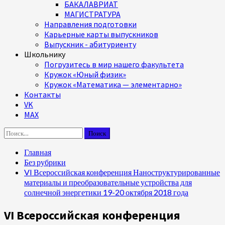
БАКАЛАВРИАТ
МАГИСТРАТУРА
Направления подготовки
Карьерные карты выпускников
Выпускник - абитуриенту
Школьнику
Погрузитесь в мир нашего факультета
Кружок «Юный физик»
Кружок «Математика — элементарно»
Контакты
VK
MAX
Найти:
Главная
Без рубрики
VI Всероссийская конференция Наноструктурированные
материалы и преобразовательные устройства для
солнечной энергетики 19-20 октября 2018 года
VI Всероссийская конференция