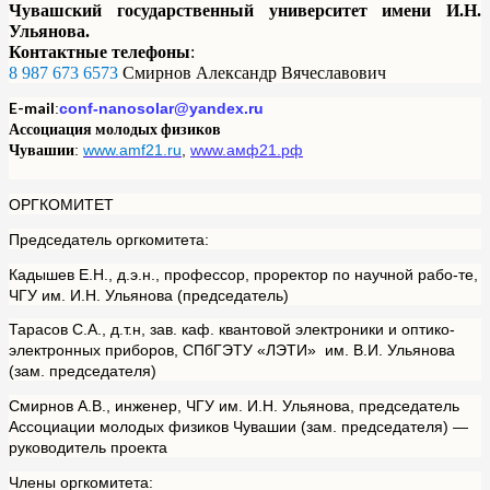
Чувашский государственный университет имени И.Н.
Ульянова.
Контактные телефоны
:
8 987 673 6573
Смирнов Александр Вячеславович
E-mail
:
conf-nanosolar@yandex.ru
Ассоциация молодых физиков
Чувашии
:
www.amf21.ru
,
www.амф21.рф
ОРГКОМИТЕТ
Председатель оргкомитета:
Кадышев Е.Н., д.э.н., профессор, проректор по научной рабо-те,
ЧГУ им. И.Н. Ульянова (председатель)
Тарасов С.А., д.т.н, зав. каф. квантовой электроники и оптико-
электронных приборов, CПбГЭТУ «ЛЭТИ» им. В.И. Ульянова
(зам. председателя)
Смирнов А.В., инженер, ЧГУ им. И.Н. Ульянова, председатель
Ассоциации молодых физиков Чувашии (зам. председателя) —
руководитель проекта
Члены оргкомитета: