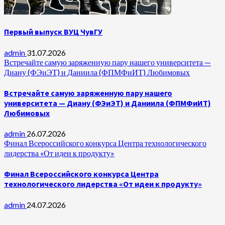
Первый выпуск ВУЦ ЧувГУ
admin
31.07.2026
Встречайте самую заряженную пару нашего университета —
Диану (ФЭиЭТ) и Даниила (ФПМФиИТ) Любимовых
Встречайте самую заряженную пару нашего
университета — Диану (ФЭиЭТ) и Даниила (ФПМФиИТ)
Любимовых
admin
26.07.2026
Финал Всероссийского конкурса Центра технологического
лидерства «От идеи к продукту»
Финал Всероссийского конкурса Центра
технологического лидерства «От идеи к продукту»
admin
24.07.2026