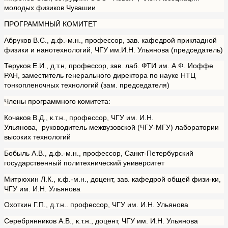
молодых физиков Чувашии
ПРОГРАММНЫЙ КОМИТЕТ
Абруков В.С., д.ф.-м.н., профессор, зав. кафедрой прикладной
физики и нанотехнологий, ЧГУ им.И.Н. Ульянова (председатель)
Теруков Е.И., д.т.н, профессор, зав. лаб. ФТИ им. А.Ф. Иоффе
РАН, заместитель генерального директора по науке НТЦ
тонкопленочных технологий (зам. председателя)
Члены программного комитета:
Кочаков В.Д., к.т.н., профессор, ЧГУ им. И.Н.
Ульянова, руководитель межвузовской (ЧГУ-МГУ) лаборатории
высоких технологий
Бобыль А.В., д.ф.-м.н., профессор, Санкт-Петербурский
государственный политехнический университет
Митрюхин Л.К., к.ф.-м.н., доцент, зав. кафедрой общей физи-ки,
ЧГУ им. И.Н. Ульянова
Охоткин Г.П., д.т.н.. профессор, ЧГУ им. И.Н. Ульянова
Серебрянников А.В., к.т.н., доцент, ЧГУ им. И.Н. Ульянова