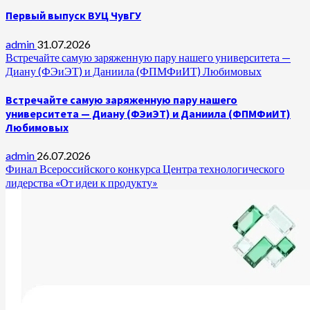
Первый выпуск ВУЦ ЧувГУ
admin
31.07.2026
Встречайте самую заряженную пару нашего университета —
Диану (ФЭиЭТ) и Даниила (ФПМФиИТ) Любимовых
Встречайте самую заряженную пару нашего
университета — Диану (ФЭиЭТ) и Даниила (ФПМФиИТ)
Любимовых
admin
26.07.2026
Финал Всероссийского конкурса Центра технологического
лидерства «От идеи к продукту»