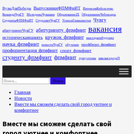
Перейти
ВыпускникиФПМФиИТ
ВузыДляПобеды
ИнтенсивКейсистемс
к
КомандаЧувГУ
МолодежьЧувашии
Образование21
ОбразованиеЧебоксары
содержимому
Чувгу
СтудентыФПМФиИТ
СтудсоветЧувГУ
УспехиГимназистов
вакансия
абитуриенту_фпмфиит
абитуриентЧувГУ
кружок_фпмфиит
историческаяпамять
мысоздаембудущее
наука_фпмфиит
профбюро_фпмфиит
новостиЧувГУ
обучение
профориентация_фпмфиит
спорт_фпмфиит
студенту_фпмфиит
фпмфиит
чувгуэтомы
школыгородаЧ
Основное
меню
Найти:
Главная
Новости
Вместе мы cможем сделать свой город уютнее и
комфортнее
Вместе мы cможем сделать свой
город уютнее и комфортнее