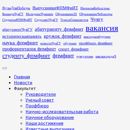
Перейти
ВыпускникиФПМФиИТ
ВузыДляПобеды
ИнтенсивКейсистемс
к
КомандаЧувГУ
МолодежьЧувашии
Образование21
ОбразованиеЧебоксары
содержимому
Чувгу
СтудентыФПМФиИТ
СтудсоветЧувГУ
УспехиГимназистов
вакансия
абитуриенту_фпмфиит
абитуриентЧувГУ
кружок_фпмфиит
историческаяпамять
мысоздаембудущее
наука_фпмфиит
профбюро_фпмфиит
новостиЧувГУ
обучение
профориентация_фпмфиит
спорт_фпмфиит
студенту_фпмфиит
фпмфиит
чувгуэтомы
школыгородаЧ
Основное
меню
Главная
Новости
Факультет
Руководители
Ученый совет
Профбюро
Научно-исследовательская работа
Научное оборудование
Наши достижения
Известные выпускники