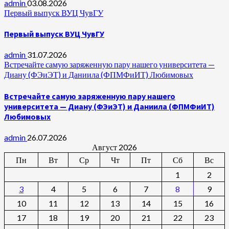
admin
03.08.2026
Первый выпуск ВУЦ ЧувГУ
Первый выпуск ВУЦ ЧувГУ
admin
31.07.2026
Встречайте самую заряженную пару нашего университета —
Диану (ФЭиЭТ) и Даниила (ФПМФиИТ) Любимовых
Встречайте самую заряженную пару нашего
университета — Диану (ФЭиЭТ) и Даниила (ФПМФиИТ)
Любимовых
admin
26.07.2026
Август 2026
Пн
Вт
Ср
Чт
Пт
Сб
Вс
1
2
3
4
5
6
7
8
9
10
11
12
13
14
15
16
17
18
19
20
21
22
23