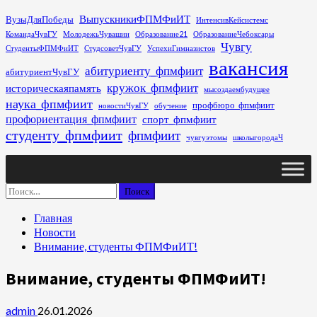
Перейти
ВыпускникиФПМФиИТ
ВузыДляПобеды
ИнтенсивКейсистемс
к
КомандаЧувГУ
МолодежьЧувашии
Образование21
ОбразованиеЧебоксары
содержимому
Чувгу
СтудентыФПМФиИТ
СтудсоветЧувГУ
УспехиГимназистов
вакансия
абитуриенту_фпмфиит
абитуриентЧувГУ
кружок_фпмфиит
историческаяпамять
мысоздаембудущее
наука_фпмфиит
профбюро_фпмфиит
новостиЧувГУ
обучение
профориентация_фпмфиит
спорт_фпмфиит
студенту_фпмфиит
фпмфиит
чувгуэтомы
школыгородаЧ
Основное
меню
Найти:
Главная
Новости
Внимание, студенты ФПМФиИТ!
Внимание, студенты ФПМФиИТ!
admin
26.01.2026