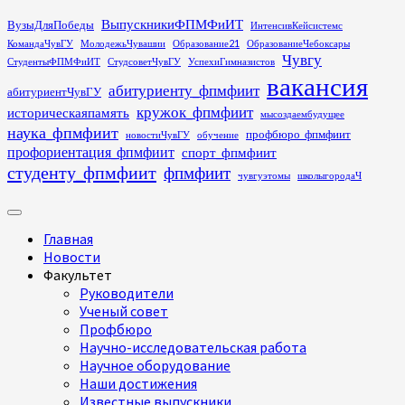
Перейти
ВыпускникиФПМФиИТ
ВузыДляПобеды
ИнтенсивКейсистемс
к
КомандаЧувГУ
МолодежьЧувашии
Образование21
ОбразованиеЧебоксары
содержимому
Чувгу
СтудентыФПМФиИТ
СтудсоветЧувГУ
УспехиГимназистов
вакансия
абитуриенту_фпмфиит
абитуриентЧувГУ
кружок_фпмфиит
историческаяпамять
мысоздаембудущее
наука_фпмфиит
профбюро_фпмфиит
новостиЧувГУ
обучение
профориентация_фпмфиит
спорт_фпмфиит
студенту_фпмфиит
фпмфиит
чувгуэтомы
школыгородаЧ
Основное
меню
Главная
Новости
Факультет
Руководители
Ученый совет
Профбюро
Научно-исследовательская работа
Научное оборудование
Наши достижения
Известные выпускники