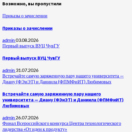
Возможно, вы пропустили
Приказы о зачислении
Приказы о зачислении
admin
03.08.2026
Первый выпуск ВУЦ ЧувГУ
Первый выпуск ВУЦ ЧувГУ
admin
31.07.2026
Встречайте самую заряженную пару нашего университета —
Диану (ФЭиЭТ) и Даниила (ФПМФиИТ) Любимовых
Встречайте самую заряженную пару нашего
университета — Диану (ФЭиЭТ) и Даниила (ФПМФиИТ)
Любимовых
admin
26.07.2026
Финал Всероссийского конкурса Центра технологического
лидерства «От идеи к продукту»