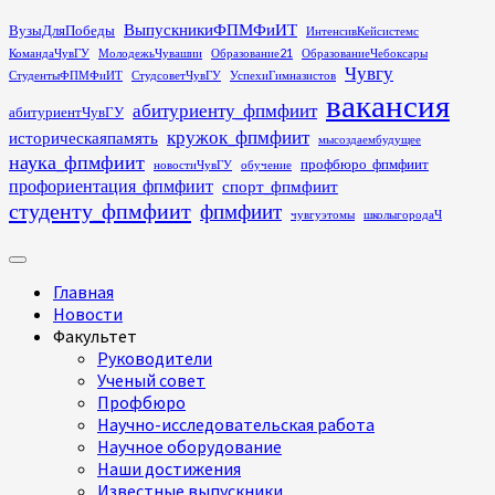
Перейти
ВыпускникиФПМФиИТ
ВузыДляПобеды
ИнтенсивКейсистемс
к
КомандаЧувГУ
МолодежьЧувашии
Образование21
ОбразованиеЧебоксары
содержимому
Чувгу
СтудентыФПМФиИТ
СтудсоветЧувГУ
УспехиГимназистов
вакансия
абитуриенту_фпмфиит
абитуриентЧувГУ
кружок_фпмфиит
историческаяпамять
мысоздаембудущее
наука_фпмфиит
профбюро_фпмфиит
новостиЧувГУ
обучение
профориентация_фпмфиит
спорт_фпмфиит
студенту_фпмфиит
фпмфиит
чувгуэтомы
школыгородаЧ
Основное
меню
Главная
Новости
Факультет
Руководители
Ученый совет
Профбюро
Научно-исследовательская работа
Научное оборудование
Наши достижения
Известные выпускники