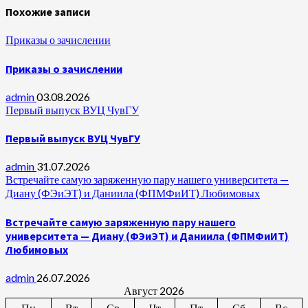
Похожие записи
Приказы о зачислении
Приказы о зачислении
admin
03.08.2026
Первый выпуск ВУЦ ЧувГУ
Первый выпуск ВУЦ ЧувГУ
admin
31.07.2026
Встречайте самую заряженную пару нашего университета —
Диану (ФЭиЭТ) и Даниила (ФПМФиИТ) Любимовых
Встречайте самую заряженную пару нашего
университета — Диану (ФЭиЭТ) и Даниила (ФПМФиИТ)
Любимовых
admin
26.07.2026
Август 2026
Пн
Вт
Ср
Чт
Пт
Сб
Вс