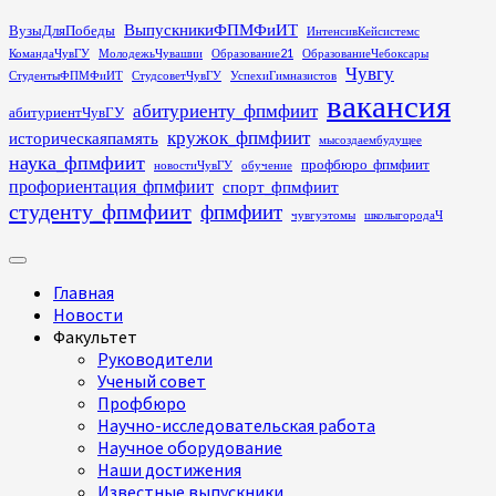
Перейти
ВыпускникиФПМФиИТ
ВузыДляПобеды
ИнтенсивКейсистемс
к
КомандаЧувГУ
МолодежьЧувашии
Образование21
ОбразованиеЧебоксары
содержимому
Чувгу
СтудентыФПМФиИТ
СтудсоветЧувГУ
УспехиГимназистов
вакансия
абитуриенту_фпмфиит
абитуриентЧувГУ
кружок_фпмфиит
историческаяпамять
мысоздаембудущее
наука_фпмфиит
профбюро_фпмфиит
новостиЧувГУ
обучение
профориентация_фпмфиит
спорт_фпмфиит
студенту_фпмфиит
фпмфиит
чувгуэтомы
школыгородаЧ
Основное
меню
Главная
Новости
Факультет
Руководители
Ученый совет
Профбюро
Научно-исследовательская работа
Научное оборудование
Наши достижения
Известные выпускники