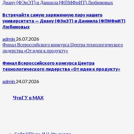
Диану (ФЭиЭТ) и Даниила (ФПМФиИТ) Любимовых
Встречайте самую заряженную пару нашего
университета — Диану (ФЭиЭТ) и Даниила (ФПМФиИТ)
Любимовых
admin
26.07.2026
Финал Всероссийского конкурса Центра технологического
лидерства «От идеи к продукту»
Финал Всероссийского конкурса Центра
технологического лидерства «От идеи к продукту»
admin
24.07.2026
ЧувГУ в MAX
Сайт ЧГУ им. И.Н. Ульянова