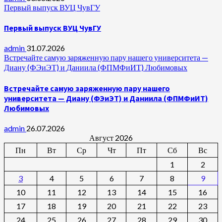
Первый выпуск ВУЦ ЧувГУ
Первый выпуск ВУЦ ЧувГУ
admin
31.07.2026
Встречайте самую заряженную пару нашего университета —
Диану (ФЭиЭТ) и Даниила (ФПМФиИТ) Любимовых
Встречайте самую заряженную пару нашего
университета — Диану (ФЭиЭТ) и Даниила (ФПМФиИТ)
Любимовых
admin
26.07.2026
Август 2026
Пн
Вт
Ср
Чт
Пт
Сб
Вс
1
2
3
4
5
6
7
8
9
10
11
12
13
14
15
16
17
18
19
20
21
22
23
24
25
26
27
28
29
30