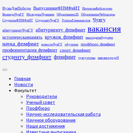
Перейти
ВыпускникиФПМФиИТ
ВузыДляПобеды
ИнтенсивКейсистемс
к
КомандаЧувГУ
МолодежьЧувашии
Образование21
ОбразованиеЧебоксары
содержимому
Чувгу
СтудентыФПМФиИТ
СтудсоветЧувГУ
УспехиГимназистов
вакансия
абитуриенту_фпмфиит
абитуриентЧувГУ
кружок_фпмфиит
историческаяпамять
мысоздаембудущее
наука_фпмфиит
профбюро_фпмфиит
новостиЧувГУ
обучение
профориентация_фпмфиит
спорт_фпмфиит
студенту_фпмфиит
фпмфиит
чувгуэтомы
школыгородаЧ
Основное
меню
Главная
Новости
Факультет
Руководители
Ученый совет
Профбюро
Научно-исследовательская работа
Научное оборудование
Наши достижения
Известные выпускники