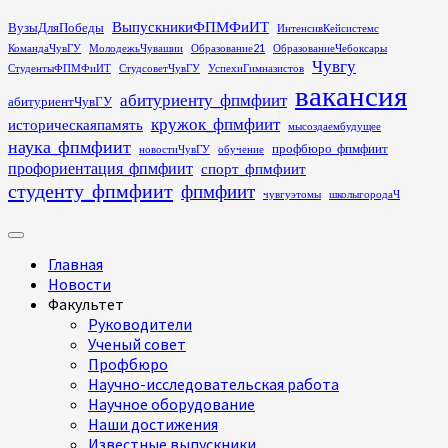
Перейти
ВыпускникиФПМФиИТ
ВузыДляПобеды
ИнтенсивКейсистемс
к
КомандаЧувГУ
МолодежьЧувашии
Образование21
ОбразованиеЧебоксары
содержимому
Чувгу
СтудентыФПМФиИТ
СтудсоветЧувГУ
УспехиГимназистов
вакансия
абитуриенту_фпмфиит
абитуриентЧувГУ
кружок_фпмфиит
историческаяпамять
мысоздаембудущее
наука_фпмфиит
профбюро_фпмфиит
новостиЧувГУ
обучение
профориентация_фпмфиит
спорт_фпмфиит
студенту_фпмфиит
фпмфиит
чувгуэтомы
школыгородаЧ
Основное
меню
Главная
Новости
Факультет
Руководители
Ученый совет
Профбюро
Научно-исследовательская работа
Научное оборудование
Наши достижения
Известные выпускники