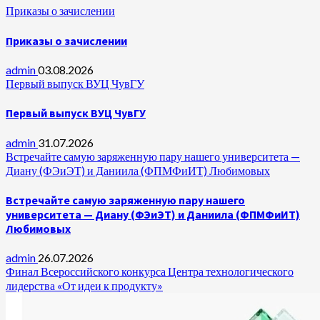
Приказы о зачислении
Приказы о зачислении
admin
03.08.2026
Первый выпуск ВУЦ ЧувГУ
Первый выпуск ВУЦ ЧувГУ
admin
31.07.2026
Встречайте самую заряженную пару нашего университета —
Диану (ФЭиЭТ) и Даниила (ФПМФиИТ) Любимовых
Встречайте самую заряженную пару нашего
университета — Диану (ФЭиЭТ) и Даниила (ФПМФиИТ)
Любимовых
admin
26.07.2026
Финал Всероссийского конкурса Центра технологического
лидерства «От идеи к продукту»