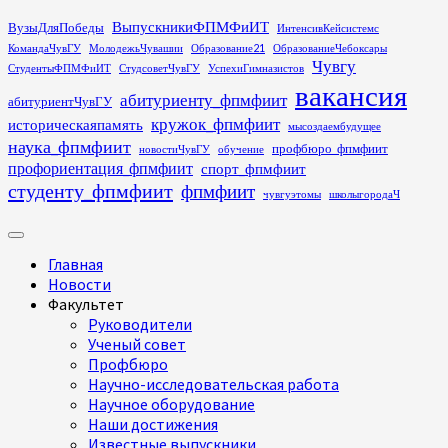
Перейти
ВыпускникиФПМФиИТ
ВузыДляПобеды
ИнтенсивКейсистемс
к
КомандаЧувГУ
МолодежьЧувашии
Образование21
ОбразованиеЧебоксары
содержимому
Чувгу
СтудентыФПМФиИТ
СтудсоветЧувГУ
УспехиГимназистов
вакансия
абитуриенту_фпмфиит
абитуриентЧувГУ
кружок_фпмфиит
историческаяпамять
мысоздаембудущее
наука_фпмфиит
профбюро_фпмфиит
новостиЧувГУ
обучение
профориентация_фпмфиит
спорт_фпмфиит
студенту_фпмфиит
фпмфиит
чувгуэтомы
школыгородаЧ
Основное
меню
Главная
Новости
Факультет
Руководители
Ученый совет
Профбюро
Научно-исследовательская работа
Научное оборудование
Наши достижения
Известные выпускники