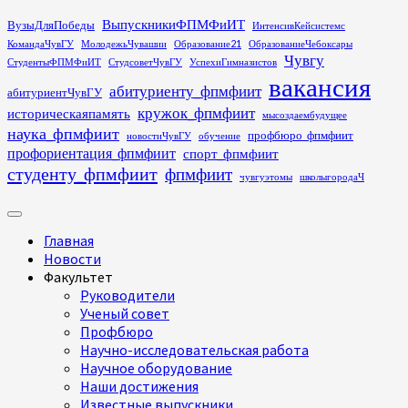
Перейти
ВыпускникиФПМФиИТ
ВузыДляПобеды
ИнтенсивКейсистемс
к
КомандаЧувГУ
МолодежьЧувашии
Образование21
ОбразованиеЧебоксары
содержимому
Чувгу
СтудентыФПМФиИТ
СтудсоветЧувГУ
УспехиГимназистов
вакансия
абитуриенту_фпмфиит
абитуриентЧувГУ
кружок_фпмфиит
историческаяпамять
мысоздаембудущее
наука_фпмфиит
профбюро_фпмфиит
новостиЧувГУ
обучение
профориентация_фпмфиит
спорт_фпмфиит
студенту_фпмфиит
фпмфиит
чувгуэтомы
школыгородаЧ
Основное
меню
Главная
Новости
Факультет
Руководители
Ученый совет
Профбюро
Научно-исследовательская работа
Научное оборудование
Наши достижения
Известные выпускники