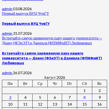
admin
03.08.2026
Первый выпуск ВУЦ ЧувГУ
Первый выпуск ВУЦ ЧувГУ
admin
31.07.2026
Встречайте самую заряженную пару нашего университета —
Диану (ФЭиЭТ) и Даниила (ФПМФиИТ) Любимовых
Встречайте самую заряженную пару нашего
университета — Диану (ФЭиЭТ) и Даниила (ФПМФиИТ)
Любимовых
admin
26.07.2026
Август 2026
Пн
Вт
Ср
Чт
Пт
Сб
Вс
1
2
3
4
5
6
7
8
9
10
11
12
13
14
15
16