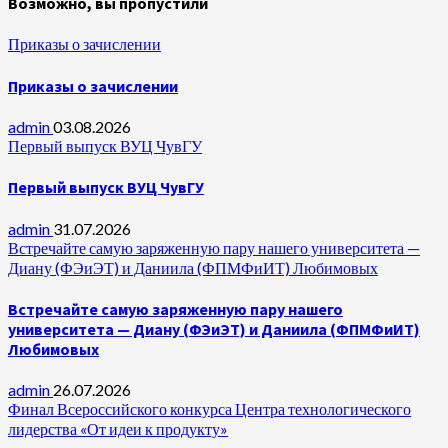
Возможно, вы пропустили
Приказы о зачислении
Приказы о зачислении
admin
03.08.2026
Первый выпуск ВУЦ ЧувГУ
Первый выпуск ВУЦ ЧувГУ
admin
31.07.2026
Встречайте самую заряженную пару нашего университета —
Диану (ФЭиЭТ) и Даниила (ФПМФиИТ) Любимовых
Встречайте самую заряженную пару нашего
университета — Диану (ФЭиЭТ) и Даниила (ФПМФиИТ)
Любимовых
admin
26.07.2026
Финал Всероссийского конкурса Центра технологического
лидерства «От идеи к продукту»