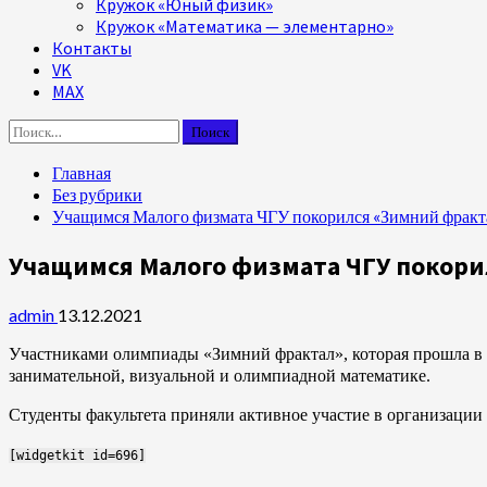
Кружок «Юный физик»
Кружок «Математика — элементарно»
Контакты
VK
MAX
Найти:
Главная
Без рубрики
Учащимся Малого физмата ЧГУ покорился «Зимний фракт
Учащимся Малого физмата ЧГУ покори
admin
13.12.2021
Участниками олимпиады «Зимний фрактал», которая прошла в 
занимательной, визуальной и олимпиадной математике.
Студенты факультета приняли активное участие в организаци
[widgetkit id=696]