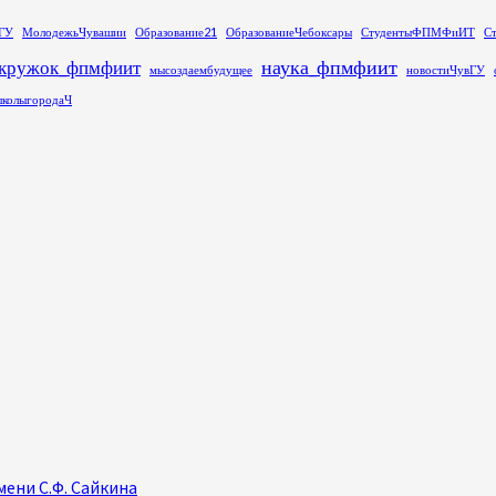
ГУ
МолодежьЧувашии
Образование21
ОбразованиеЧебоксары
СтудентыФПМФиИТ
С
наука_фпмфиит
кружок_фпмфиит
мысоздаембудущее
новостиЧувГУ
колыгородаЧ
ени С.Ф. Сайкина