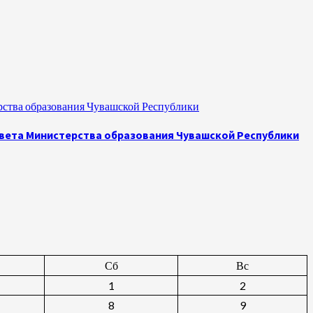
рства образования Чувашской Республики
овета Министерства образования Чувашской Республики
Сб
Вс
1
2
8
9