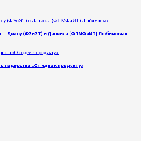
 Диану (ФЭиЭТ) и Даниила (ФПМФиИТ) Любимовых
а — Диану (ФЭиЭТ) и Даниила (ФПМФиИТ) Любимовых
ства «От идеи к продукту»
о лидерства «От идеи к продукту»