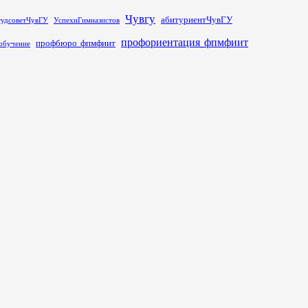
Чувгу
абитуриентЧувГУ
тудсоветЧувГУ
УспехиГимназистов
профориентация_фпмфиит
профбюро_фпмфиит
обучение