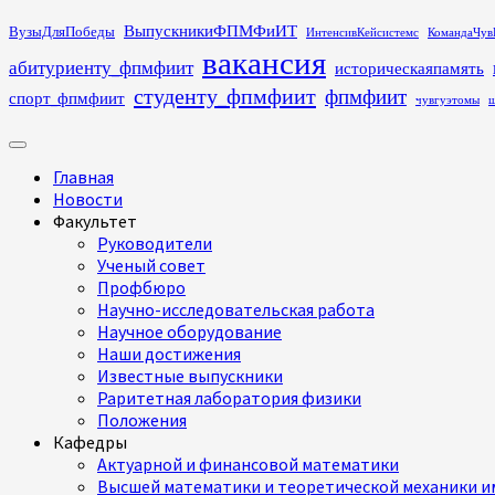
Перейти
ВыпускникиФПМФиИТ
ВузыДляПобеды
ИнтенсивКейсистемс
КомандаЧув
к
вакансия
абитуриенту_фпмфиит
историческаяпамять
содержимому
студенту_фпмфиит
фпмфиит
спорт_фпмфиит
чувгуэтомы
ш
Основное
меню
Главная
Новости
Факультет
Руководители
Ученый совет
Профбюро
Научно-исследовательская работа
Научное оборудование
Наши достижения
Известные выпускники
Раритетная лаборатория физики
Положения
Кафедры
Актуарной и финансовой математики
Высшей математики и теоретической механики им