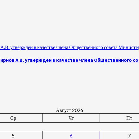
.В. утвержден в качестве члена Общественного совета Министе
рнов А.В. утвержден в качестве члена Общественного с
Август 2026
Ср
Чт
Пт
5
6
7