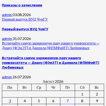
Приказы о зачислении
admin
03.08.2026
Первый выпуск ВУЦ ЧувГУ
Первый выпуск ВУЦ ЧувГУ
admin
31.07.2026
Встречайте самую заряженную пару нашего университета —
Диану (ФЭиЭТ) и Даниила (ФПМФиИТ) Любимовых
Встречайте самую заряженную пару нашего
университета — Диану (ФЭиЭТ) и Даниила (ФПМФиИТ)
Любимовых
admin
26.07.2026
Август 2026
Пн
Вт
Ср
Чт
Пт
Сб
Вс
1
2
3
4
5
6
7
8
9