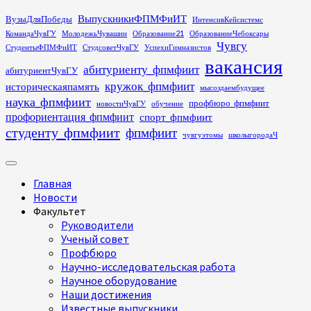
Перейти
ВыпускникиФПМФиИТ
ВузыДляПобеды
ИнтенсивКейсистемс
к
КомандаЧувГУ
МолодежьЧувашии
Образование21
ОбразованиеЧебоксары
содержимому
Чувгу
СтудентыФПМФиИТ
СтудсоветЧувГУ
УспехиГимназистов
вакансия
абитуриенту_фпмфиит
абитуриентЧувГУ
кружок_фпмфиит
историческаяпамять
мысоздаембудущее
наука_фпмфиит
профбюро_фпмфиит
новостиЧувГУ
обучение
профориентация_фпмфиит
спорт_фпмфиит
студенту_фпмфиит
фпмфиит
чувгуэтомы
школыгородаЧ
Основное
меню
Главная
Новости
Факультет
Руководители
Ученый совет
Профбюро
Научно-исследовательская работа
Научное оборудование
Наши достижения
Известные выпускники