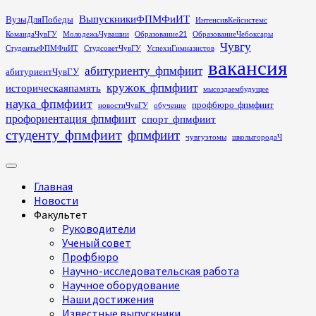
Перейти
ВыпускникиФПМФиИТ
ВузыДляПобеды
ИнтенсивКейсистемс
к
КомандаЧувГУ
МолодежьЧувашии
Образование21
ОбразованиеЧебоксары
содержимому
Чувгу
СтудентыФПМФиИТ
СтудсоветЧувГУ
УспехиГимназистов
вакансия
абитуриенту_фпмфиит
абитуриентЧувГУ
кружок_фпмфиит
историческаяпамять
мысоздаембудущее
наука_фпмфиит
профбюро_фпмфиит
новостиЧувГУ
обучение
профориентация_фпмфиит
спорт_фпмфиит
студенту_фпмфиит
фпмфиит
чувгуэтомы
школыгородаЧ
Основное
меню
Главная
Новости
Факультет
Руководители
Ученый совет
Профбюро
Научно-исследовательская работа
Научное оборудование
Наши достижения
Известные выпускники