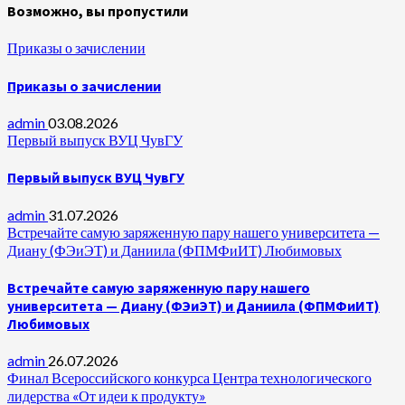
Возможно, вы пропустили
Приказы о зачислении
Приказы о зачислении
admin
03.08.2026
Первый выпуск ВУЦ ЧувГУ
Первый выпуск ВУЦ ЧувГУ
admin
31.07.2026
Встречайте самую заряженную пару нашего университета —
Диану (ФЭиЭТ) и Даниила (ФПМФиИТ) Любимовых
Встречайте самую заряженную пару нашего
университета — Диану (ФЭиЭТ) и Даниила (ФПМФиИТ)
Любимовых
admin
26.07.2026
Финал Всероссийского конкурса Центра технологического
лидерства «От идеи к продукту»