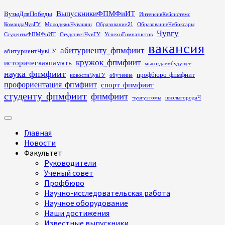
Перейти
ВыпускникиФПМФиИТ
ВузыДляПобеды
ИнтенсивКейсистемс
к
КомандаЧувГУ
МолодежьЧувашии
Образование21
ОбразованиеЧебоксары
содержимому
Чувгу
СтудентыФПМФиИТ
СтудсоветЧувГУ
УспехиГимназистов
вакансия
абитуриенту_фпмфиит
абитуриентЧувГУ
кружок_фпмфиит
историческаяпамять
мысоздаембудущее
наука_фпмфиит
профбюро_фпмфиит
новостиЧувГУ
обучение
профориентация_фпмфиит
спорт_фпмфиит
студенту_фпмфиит
фпмфиит
чувгуэтомы
школыгородаЧ
Основное
меню
Главная
Новости
Факультет
Руководители
Ученый совет
Профбюро
Научно-исследовательская работа
Научное оборудование
Наши достижения
Известные выпускники