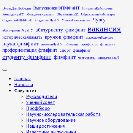
Перейти
ВыпускникиФПМФиИТ
ВузыДляПобеды
ИнтенсивКейсистемс
к
КомандаЧувГУ
МолодежьЧувашии
Образование21
ОбразованиеЧебоксары
содержимому
Чувгу
СтудентыФПМФиИТ
СтудсоветЧувГУ
УспехиГимназистов
вакансия
абитуриенту_фпмфиит
абитуриентЧувГУ
кружок_фпмфиит
историческаяпамять
мысоздаембудущее
наука_фпмфиит
профбюро_фпмфиит
новостиЧувГУ
обучение
профориентация_фпмфиит
спорт_фпмфиит
студенту_фпмфиит
фпмфиит
чувгуэтомы
школыгородаЧ
Основное
меню
Главная
Новости
Факультет
Руководители
Ученый совет
Профбюро
Научно-исследовательская работа
Научное оборудование
Наши достижения
Известные выпускники