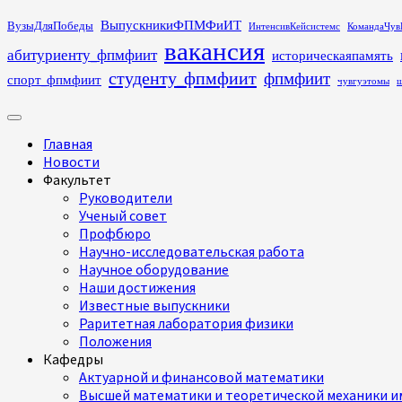
Перейти
ВыпускникиФПМФиИТ
ВузыДляПобеды
ИнтенсивКейсистемс
КомандаЧув
к
вакансия
абитуриенту_фпмфиит
историческаяпамять
содержимому
студенту_фпмфиит
фпмфиит
спорт_фпмфиит
чувгуэтомы
ш
Основное
меню
Главная
Новости
Факультет
Руководители
Ученый совет
Профбюро
Научно-исследовательская работа
Научное оборудование
Наши достижения
Известные выпускники
Раритетная лаборатория физики
Положения
Кафедры
Актуарной и финансовой математики
Высшей математики и теоретической механики им