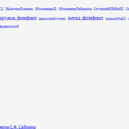
ГУ
МолодежьЧувашии
Образование21
ОбразованиеЧебоксары
СтудентыФПМФиИТ
С
наука_фпмфиит
кружок_фпмфиит
мысоздаембудущее
новостиЧувГУ
колыгородаЧ
ени С.Ф. Сайкина