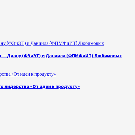
 Диану (ФЭиЭТ) и Даниила (ФПМФиИТ) Любимовых
а — Диану (ФЭиЭТ) и Даниила (ФПМФиИТ) Любимовых
ства «От идеи к продукту»
о лидерства «От идеи к продукту»