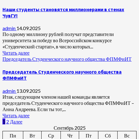
Наши студенты становятся миллионерами в стенах
ЧувГУ!
admin
14.09.2025
По одному миллиону рублей получат представители
университета за победу во Всероссийском конкурсе
«Студенческий стартап», в число которых...
Читать далее
Председатель Студенческого научного общества ФПМФиИТ
Председатель Студенческого научного общества
ФПМФиИТ
admin
13.09.2025
Итак, следующим членом нашей команды является
председатель Студенческого научного общества ФПМФиИТ –
Анна Андреева. Если ты тот,...
Читать далее
Пагинация
1
2
Далее
Сентябрь 2025
записей
Пн
Вт
Ср
Чт
Пт
Сб
Вс