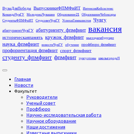
Перейти
ВыпускникиФПМФиИТ
ВузыДляПобеды
ИнтенсивКейсистемс
к
КомандаЧувГУ
МолодежьЧувашии
Образование21
ОбразованиеЧебоксары
содержимому
Чувгу
СтудентыФПМФиИТ
СтудсоветЧувГУ
УспехиГимназистов
вакансия
абитуриенту_фпмфиит
абитуриентЧувГУ
кружок_фпмфиит
историческаяпамять
мысоздаембудущее
наука_фпмфиит
профбюро_фпмфиит
новостиЧувГУ
обучение
профориентация_фпмфиит
спорт_фпмфиит
студенту_фпмфиит
фпмфиит
чувгуэтомы
школыгородаЧ
Основное
меню
Главная
Новости
Факультет
Руководители
Ученый совет
Профбюро
Научно-исследовательская работа
Научное оборудование
Наши достижения
Известные выпускники