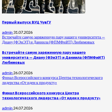
Первый выпуск ВУЦ ЧувГУ
admin
31.07.2026
Встречайте самую заряженную пару нашего университета —
Диану (ФЭиЭТ) и Даниила (ФПМФиИТ) Любимовых
Встречайте самую заряженную пару нашего
университета — Диану (ФЭиЭТ) и Даниила (ФПМФиИТ)
Любимовых
admin
26.07.2026
Финал Всероссийского конкурса Центра технологического
лидерства «От идеи к продукту»
Финал Всероссийского конкурса Центра
технологического лидерства «От идеи к продукту»
admin
24.07.2026