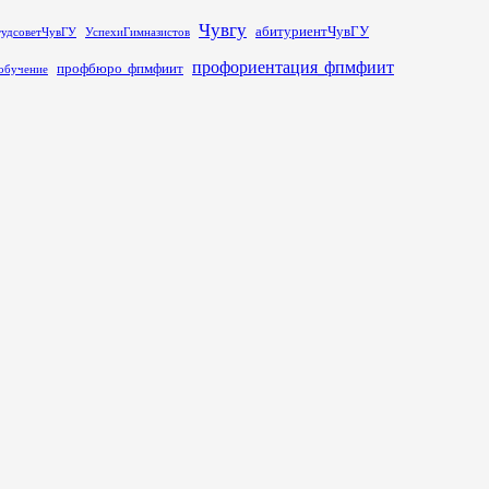
Чувгу
абитуриентЧувГУ
тудсоветЧувГУ
УспехиГимназистов
профориентация_фпмфиит
профбюро_фпмфиит
обучение