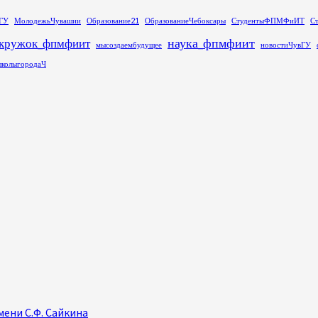
ГУ
МолодежьЧувашии
Образование21
ОбразованиеЧебоксары
СтудентыФПМФиИТ
С
наука_фпмфиит
кружок_фпмфиит
мысоздаембудущее
новостиЧувГУ
колыгородаЧ
ени С.Ф. Сайкина