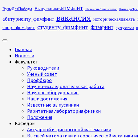
Перейти
ВыпускникиФПМФиИТ
ВузыДляПобеды
ИнтенсивКейсистемс
КомандаЧув
к
вакансия
абитуриенту_фпмфиит
историческаяпамять
содержимому
студенту_фпмфиит
фпмфиит
спорт_фпмфиит
чувгуэтомы
ш
Основное
меню
Главная
Новости
Факультет
Руководители
Ученый совет
Профбюро
Научно-исследовательская работа
Научное оборудование
Наши достижения
Известные выпускники
Раритетная лаборатория физики
Положения
Кафедры
Актуарной и финансовой математики
Высшей математики и теоретической механики им