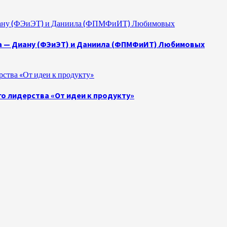
 Диану (ФЭиЭТ) и Даниила (ФПМФиИТ) Любимовых
а — Диану (ФЭиЭТ) и Даниила (ФПМФиИТ) Любимовых
ства «От идеи к продукту»
о лидерства «От идеи к продукту»