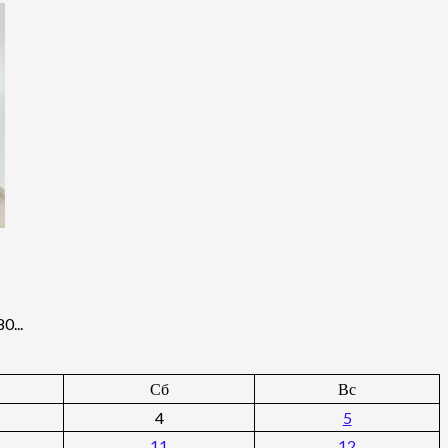
0...
Сб
Вс
4
5
11
12