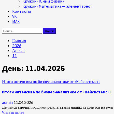
Кружок «Юный физик»
Кружок «Математика — элементарно»
Контакты
VK
MAX
Найти:
Главная
2026
Апрель
11
День:
11.04.2026
Итоги интенсива по бизнес‑аналитике от «Кейсистемс»!
Итоги интенсива по бизнес‑аналитике от «Кейсистемс»!
admin
11.04.2026
Делимся впечатляющими результатами наших студентов на ежего
Читать далее