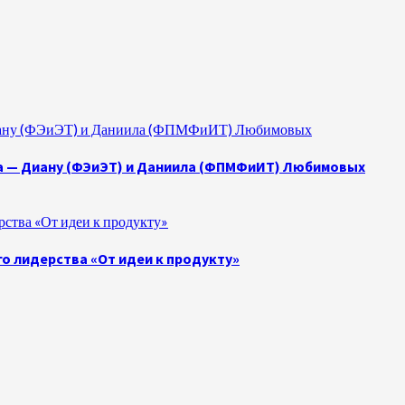
 Диану (ФЭиЭТ) и Даниила (ФПМФиИТ) Любимовых
а — Диану (ФЭиЭТ) и Даниила (ФПМФиИТ) Любимовых
ства «От идеи к продукту»
о лидерства «От идеи к продукту»