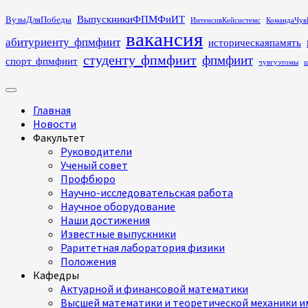
Перейти
ВыпускникиФПМФиИТ
ВузыДляПобеды
ИнтенсивКейсистемс
КомандаЧув
к
вакансия
абитуриенту_фпмфиит
историческаяпамять
содержимому
студенту_фпмфиит
фпмфиит
спорт_фпмфиит
чувгуэтомы
ш
Основное
меню
Главная
Новости
Факультет
Руководители
Ученый совет
Профбюро
Научно-исследовательская работа
Научное оборудование
Наши достижения
Известные выпускники
Раритетная лаборатория физики
Положения
Кафедры
Актуарной и финансовой математики
Высшей математики и теоретической механики им