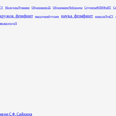
ГУ
МолодежьЧувашии
Образование21
ОбразованиеЧебоксары
СтудентыФПМФиИТ
С
наука_фпмфиит
кружок_фпмфиит
мысоздаембудущее
новостиЧувГУ
колыгородаЧ
ени С.Ф. Сайкина