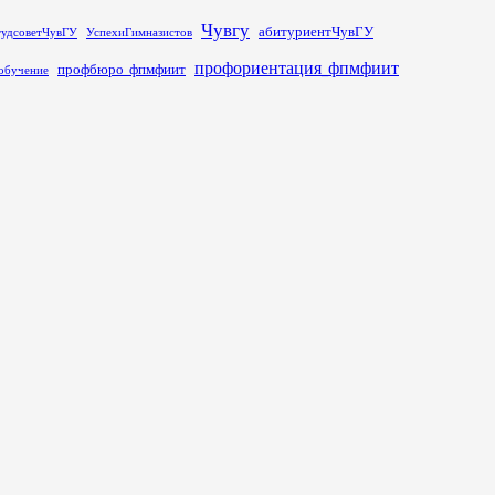
Чувгу
абитуриентЧувГУ
тудсоветЧувГУ
УспехиГимназистов
профориентация_фпмфиит
профбюро_фпмфиит
обучение