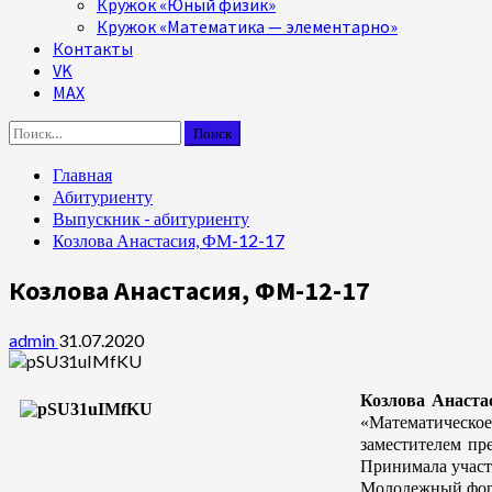
Кружок «Юный физик»
Кружок «Математика — элементарно»
Контакты
VK
MAX
Найти:
Главная
Абитуриенту
Выпускник - абитуриенту
Козлова Анастасия, ФМ-12-17
Козлова Анастасия, ФМ-12-17
admin
31.07.2020
Козлова Анаст
«Математическо
заместителем пр
Принимала участ
Молодежный фору