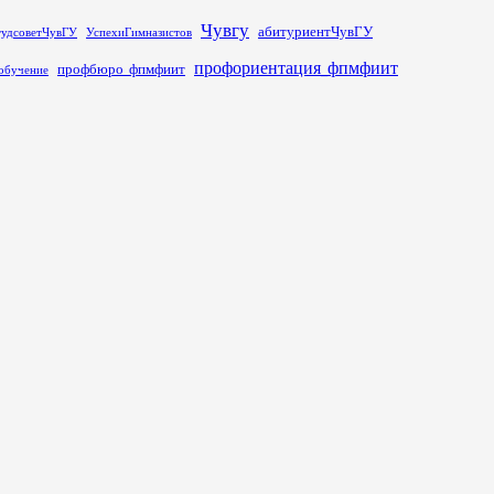
Чувгу
абитуриентЧувГУ
тудсоветЧувГУ
УспехиГимназистов
профориентация_фпмфиит
профбюро_фпмфиит
обучение