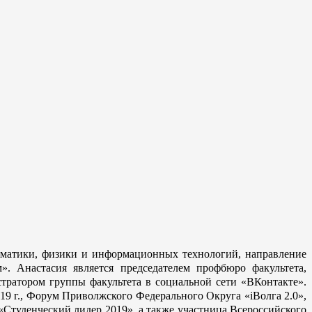
тематики, физики и информационных технологий, направление
. Анастасия является председателем профбюро факультета,
тратором группы факультета в социальной сети «ВКонтакте».
19 г., Форум Приволжского Федерального Округа «iВолга 2.0»,
«Студенческий лидер 2019», а также участница Всероссийского