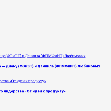
 Диану (ФЭиЭТ) и Даниила (ФПМФиИТ) Любимовых
а — Диану (ФЭиЭТ) и Даниила (ФПМФиИТ) Любимовых
ства «От идеи к продукту»
о лидерства «От идеи к продукту»