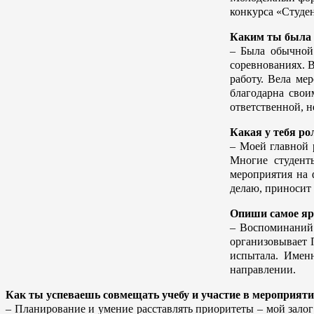
конкурса «Студен
Каким ты была 
– Была обычной 
соревнованиях. 
работу. Вела ме
благодарна свои
ответственной, н
Какая у тебя ро
–
Моей главной р
Многие студент
мероприятия на 
делаю, приносит 
Опиши самое ярк
–
Воспоминаний 
организовывает 
испытала. Именн
направлении.
Как ты успеваешь совмещать учебу и участие в мероприят
–
Планирование и умение расставлять приоритеты – мой залог 