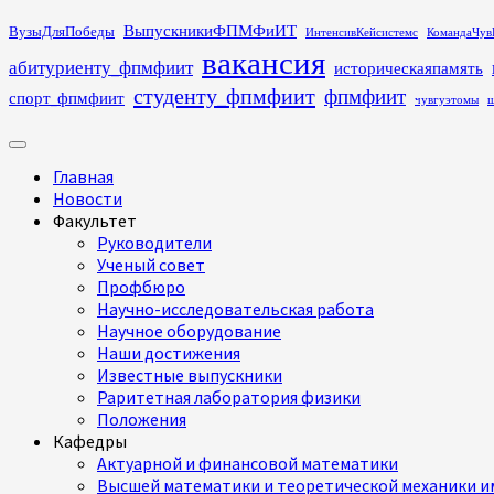
Перейти
ВыпускникиФПМФиИТ
ВузыДляПобеды
ИнтенсивКейсистемс
КомандаЧув
к
вакансия
абитуриенту_фпмфиит
историческаяпамять
содержимому
студенту_фпмфиит
фпмфиит
спорт_фпмфиит
чувгуэтомы
ш
Основное
меню
Главная
Новости
Факультет
Руководители
Ученый совет
Профбюро
Научно-исследовательская работа
Научное оборудование
Наши достижения
Известные выпускники
Раритетная лаборатория физики
Положения
Кафедры
Актуарной и финансовой математики
Высшей математики и теоретической механики им