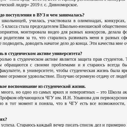
ческий лидер» 2019 г. с. Дивноморское.
до поступления в ВУЗ и чем занималась?
школьницей, училась, участвовала в олимпиадах, конкурсах, 
В 5 класса стала председателем Школьно-юношеской общественн
роприятия, монтировала видео для разных конкурсов, делала 
м родителям за то, что старались развивать меня в разных с
е подводить, доводить начатое дело до конца. Эти качества мне 
ль в студенческом активе университета?
олью в студенческом активе является защита прав студентов. 
ы обращаются с своими проблемами и я стараюсь всегда бы
факультете, в университете, чтобы студенческая жизнь была я
мне огромное удовольствие. Получаю огромную отдачу от людей,
ое воспоминание из студенческой жизни.
много, но одно из самых ярких и невероятных – это Школа ак
Профком обучающихся ЧГУ им. И.Н. Ульянова для первокурснико
о в тот момент я поняла, что в ЧГУ есть все возможности, 
иях?
успеха. Стараюсь каждый вечер писать список дел и примерно в