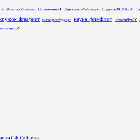
ГУ
МолодежьЧувашии
Образование21
ОбразованиеЧебоксары
СтудентыФПМФиИТ
С
наука_фпмфиит
кружок_фпмфиит
мысоздаембудущее
новостиЧувГУ
колыгородаЧ
ени С.Ф. Сайкина