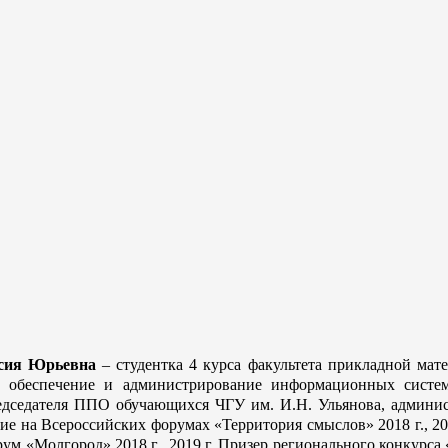
асия Юрьевна
– студентка 4 курса факультета прикладной ма
е обеспечение и администрирование информационных систем»
едседателя ППО обучающихся ЧГУ им. И.Н. Ульянова, админис
ие на Всероссийских форумах «Территория смыслов» 2018 г., 20
м «Молгород» 2018 г., 2019 г. Призер регионального конкурса 