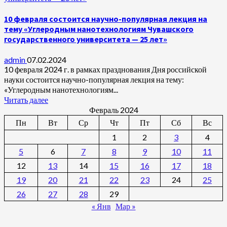
10 февраля состоится научно-популярная лекция на
тему «Углеродным нанотехнологиям Чувашского
государственного университета — 25 лет»
admin
07.02.2024
10 февраля 2024 г. в рамках празднования Дня российской
науки состоится научно-популярная лекция на тему:
«Углеродным нанотехнологиям...
Читать далее
Февраль 2024
Пн
Вт
Ср
Чт
Пт
Сб
Вс
1
2
3
4
5
6
7
8
9
10
11
12
13
14
15
16
17
18
19
20
21
22
23
24
25
26
27
28
29
« Янв
Мар »