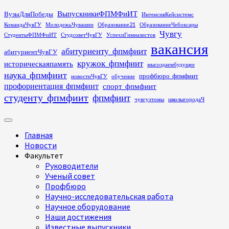
Перейти
ВыпускникиФПМФиИТ
ВузыДляПобеды
ИнтенсивКейсистемс
к
КомандаЧувГУ
МолодежьЧувашии
Образование21
ОбразованиеЧебоксары
содержимому
Чувгу
СтудентыФПМФиИТ
СтудсоветЧувГУ
УспехиГимназистов
вакансия
абитуриенту_фпмфиит
абитуриентЧувГУ
кружок_фпмфиит
историческаяпамять
мысоздаембудущее
наука_фпмфиит
профбюро_фпмфиит
новостиЧувГУ
обучение
профориентация_фпмфиит
спорт_фпмфиит
студенту_фпмфиит
фпмфиит
чувгуэтомы
школыгородаЧ
Основное
меню
Главная
Новости
Факультет
Руководители
Ученый совет
Профбюро
Научно-исследовательская работа
Научное оборудование
Наши достижения
Известные выпускники