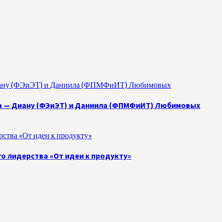
 Диану (ФЭиЭТ) и Даниила (ФПМФиИТ) Любимовых
а — Диану (ФЭиЭТ) и Даниила (ФПМФиИТ) Любимовых
ства «От идеи к продукту»
о лидерства «От идеи к продукту»