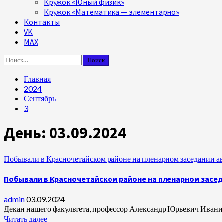
Кружок «Юный физик»
Кружок «Математика — элементарно»
Контакты
VK
MAX
Найти:
Главная
2024
Сентябрь
3
День:
03.09.2024
Побывали в Красночетайском районе на пленарном заседании а
Побывали в Красночетайском районе на пленарном засе
admin
03.09.2024
Декан нашего факультета, профессор Александр Юрьевич Иваницк
Читать далее