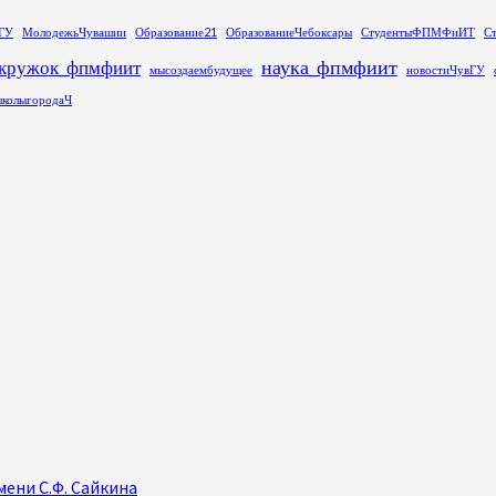
ГУ
МолодежьЧувашии
Образование21
ОбразованиеЧебоксары
СтудентыФПМФиИТ
С
наука_фпмфиит
кружок_фпмфиит
мысоздаембудущее
новостиЧувГУ
колыгородаЧ
ени С.Ф. Сайкина