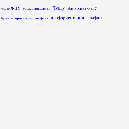
Чувгу
абитуриентЧувГУ
тудсоветЧувГУ
УспехиГимназистов
профориентация_фпмфиит
профбюро_фпмфиит
обучение