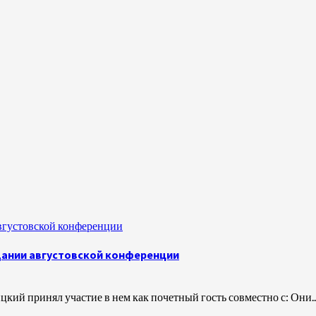
вгустовской конференции
дании августовской конференции
ий принял участие в нем как почетный гость совместно с: Они..