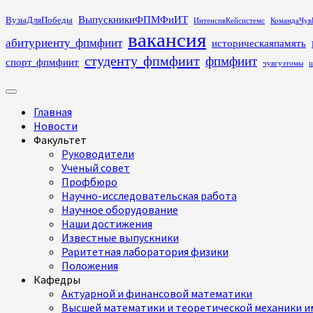
Перейти
ВыпускникиФПМФиИТ
ВузыДляПобеды
ИнтенсивКейсистемс
КомандаЧув
к
вакансия
абитуриенту_фпмфиит
историческаяпамять
содержимому
студенту_фпмфиит
фпмфиит
спорт_фпмфиит
чувгуэтомы
ш
Основное
меню
Главная
Новости
Факультет
Руководители
Ученый совет
Профбюро
Научно-исследовательская работа
Научное оборудование
Наши достижения
Известные выпускники
Раритетная лаборатория физики
Положения
Кафедры
Актуарной и финансовой математики
Высшей математики и теоретической механики им