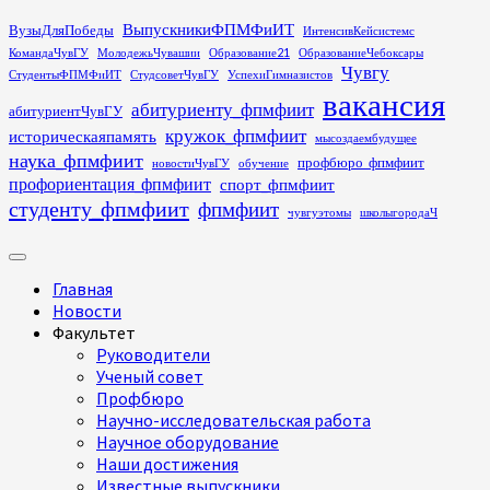
Перейти
ВыпускникиФПМФиИТ
ВузыДляПобеды
ИнтенсивКейсистемс
к
КомандаЧувГУ
МолодежьЧувашии
Образование21
ОбразованиеЧебоксары
содержимому
Чувгу
СтудентыФПМФиИТ
СтудсоветЧувГУ
УспехиГимназистов
вакансия
абитуриенту_фпмфиит
абитуриентЧувГУ
кружок_фпмфиит
историческаяпамять
мысоздаембудущее
наука_фпмфиит
профбюро_фпмфиит
новостиЧувГУ
обучение
профориентация_фпмфиит
спорт_фпмфиит
студенту_фпмфиит
фпмфиит
чувгуэтомы
школыгородаЧ
Основное
меню
Главная
Новости
Факультет
Руководители
Ученый совет
Профбюро
Научно-исследовательская работа
Научное оборудование
Наши достижения
Известные выпускники