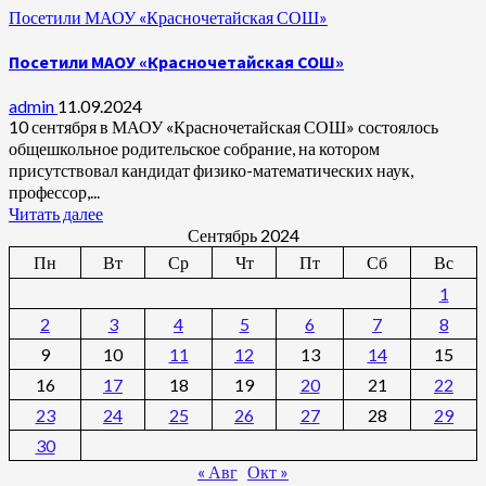
Посетили МАОУ «Красночетайская СОШ»
Посетили МАОУ «Красночетайская СОШ»
admin
11.09.2024
10 сентября в МАОУ «Красночетайская СОШ» состоялось
общешкольное родительское собрание, на котором
присутствовал кандидат физико-математических наук,
профессор,...
Читать далее
Сентябрь 2024
Пн
Вт
Ср
Чт
Пт
Сб
Вс
1
2
3
4
5
6
7
8
9
10
11
12
13
14
15
16
17
18
19
20
21
22
23
24
25
26
27
28
29
30
« Авг
Окт »