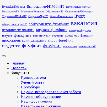
Перейти
ВыпускникиФПМФиИТ
ВузыДляПобеды
ИнтенсивКейсистемс
к
КомандаЧувГУ
МолодежьЧувашии
Образование21
ОбразованиеЧебоксары
содержимому
Чувгу
СтудентыФПМФиИТ
СтудсоветЧувГУ
УспехиГимназистов
вакансия
абитуриенту_фпмфиит
абитуриентЧувГУ
кружок_фпмфиит
историческаяпамять
мысоздаембудущее
наука_фпмфиит
профбюро_фпмфиит
новостиЧувГУ
обучение
профориентация_фпмфиит
спорт_фпмфиит
студенту_фпмфиит
фпмфиит
чувгуэтомы
школыгородаЧ
Основное
меню
Главная
Новости
Факультет
Руководители
Ученый совет
Профбюро
Научно-исследовательская работа
Научное оборудование
Наши достижения
Известные выпускники