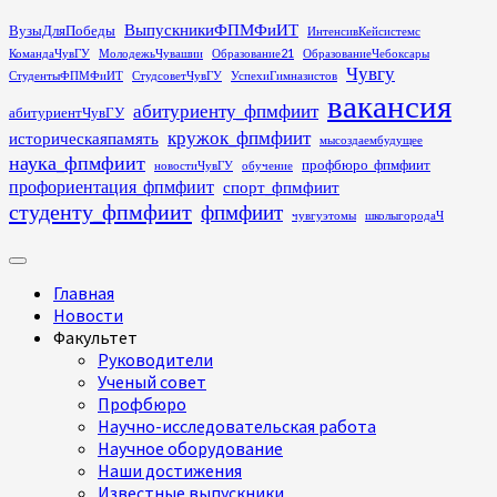
Перейти
ВыпускникиФПМФиИТ
ВузыДляПобеды
ИнтенсивКейсистемс
к
КомандаЧувГУ
МолодежьЧувашии
Образование21
ОбразованиеЧебоксары
содержимому
Чувгу
СтудентыФПМФиИТ
СтудсоветЧувГУ
УспехиГимназистов
вакансия
абитуриенту_фпмфиит
абитуриентЧувГУ
кружок_фпмфиит
историческаяпамять
мысоздаембудущее
наука_фпмфиит
профбюро_фпмфиит
новостиЧувГУ
обучение
профориентация_фпмфиит
спорт_фпмфиит
студенту_фпмфиит
фпмфиит
чувгуэтомы
школыгородаЧ
Основное
меню
Главная
Новости
Факультет
Руководители
Ученый совет
Профбюро
Научно-исследовательская работа
Научное оборудование
Наши достижения
Известные выпускники