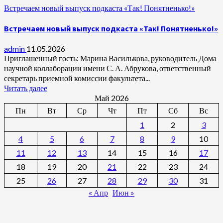
Встречаем новый выпуск подкаста «Так! Понятненько!»
Встречаем новый выпуск подкаста «Так! Понятненько!»
admin
11.05.2026
Приглашенный гость: Марина Василькова, руководитель Дома
научной коллаборации имени С. А. Абрукова, ответственный
секретарь приемной комиссии факультета...
Читать далее
Май 2026
Пн
Вт
Ср
Чт
Пт
Сб
Вс
1
2
3
4
5
6
7
8
9
10
11
12
13
14
15
16
17
18
19
20
21
22
23
24
25
26
27
28
29
30
31
« Апр
Июн »