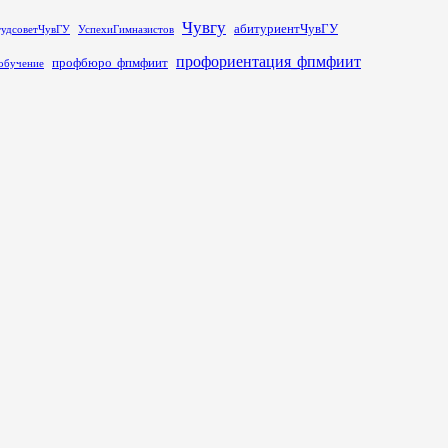
Чувгу
абитуриентЧувГУ
тудсоветЧувГУ
УспехиГимназистов
профориентация_фпмфиит
профбюро_фпмфиит
обучение