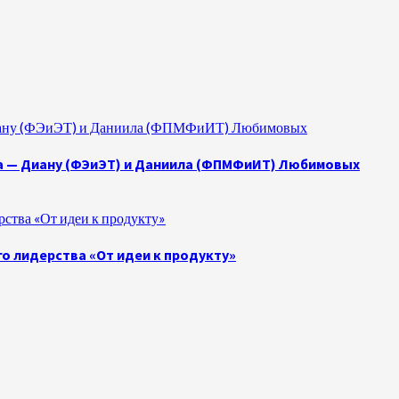
 Диану (ФЭиЭТ) и Даниила (ФПМФиИТ) Любимовых
а — Диану (ФЭиЭТ) и Даниила (ФПМФиИТ) Любимовых
ства «От идеи к продукту»
о лидерства «От идеи к продукту»