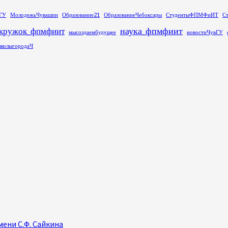
ГУ
МолодежьЧувашии
Образование21
ОбразованиеЧебоксары
СтудентыФПМФиИТ
С
наука_фпмфиит
кружок_фпмфиит
мысоздаембудущее
новостиЧувГУ
колыгородаЧ
ени С.Ф. Сайкина