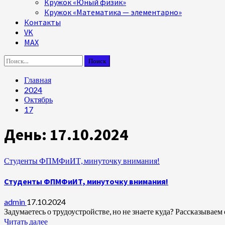
Кружок «Юный физик»
Кружок «Математика — элементарно»
Контакты
VK
MAX
Найти:
Главная
2024
Октябрь
17
День:
17.10.2024
Студенты ФПМФиИТ, минуточку внимания!
Студенты ФПМФиИТ, минуточку внимания!
admin
17.10.2024
Задумаетесь о трудоустройстве, но не знаете куда? Рассказываем 
Читать далее