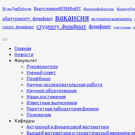
Перейти
ВыпускникиФПМФиИТ
ВузыДляПобеды
ИнтенсивКейсистемс
КомандаЧув
к
вакансия
абитуриенту_фпмфиит
историческаяпамять
содержимому
студенту_фпмфиит
фпмфиит
спорт_фпмфиит
чувгуэтомы
ш
Основное
меню
Главная
Новости
Факультет
Руководители
Ученый совет
Профбюро
Научно-исследовательская работа
Научное оборудование
Наши достижения
Известные выпускники
Раритетная лаборатория физики
Положения
Кафедры
Актуарной и финансовой математики
Высшей математики и теоретической механики им