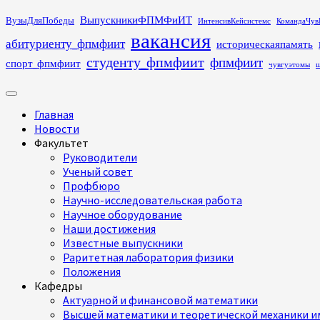
Перейти
ВыпускникиФПМФиИТ
ВузыДляПобеды
ИнтенсивКейсистемс
КомандаЧув
к
вакансия
абитуриенту_фпмфиит
историческаяпамять
содержимому
студенту_фпмфиит
фпмфиит
спорт_фпмфиит
чувгуэтомы
ш
Основное
меню
Главная
Новости
Факультет
Руководители
Ученый совет
Профбюро
Научно-исследовательская работа
Научное оборудование
Наши достижения
Известные выпускники
Раритетная лаборатория физики
Положения
Кафедры
Актуарной и финансовой математики
Высшей математики и теоретической механики им