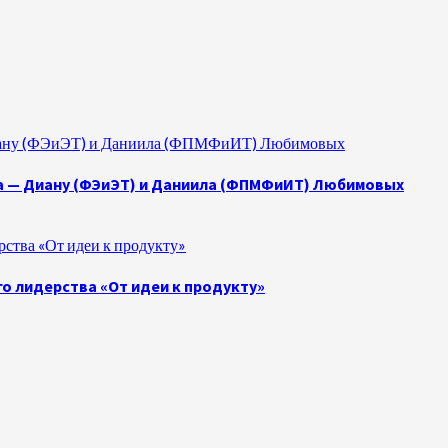
 Диану (ФЭиЭТ) и Даниила (ФПМФиИТ) Любимовых
а — Диану (ФЭиЭТ) и Даниила (ФПМФиИТ) Любимовых
ства «От идеи к продукту»
о лидерства «От идеи к продукту»