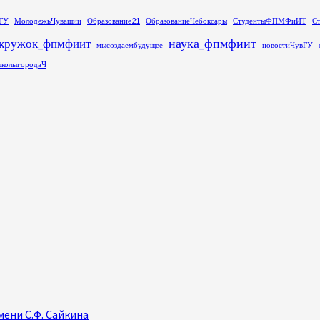
ГУ
МолодежьЧувашии
Образование21
ОбразованиеЧебоксары
СтудентыФПМФиИТ
С
наука_фпмфиит
кружок_фпмфиит
мысоздаембудущее
новостиЧувГУ
колыгородаЧ
ени С.Ф. Сайкина