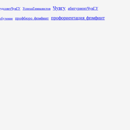
Чувгу
абитуриентЧувГУ
тудсоветЧувГУ
УспехиГимназистов
профориентация_фпмфиит
профбюро_фпмфиит
обучение