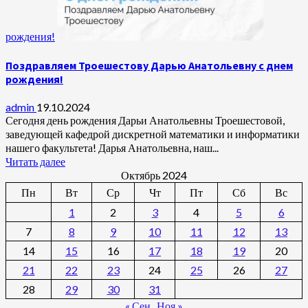
рождения!
Поздравляем Троешестову Дарью Анатольевну с днем
рождения!
admin
19.10.2024
Сегодня день рождения Дарьи Анатольевны Троешестовой,
заведующей кафедрой дискретной математики и информатики
нашего факультета! Дарья Анатольевна, наш...
Читать далее
Октябрь 2024
Пн
Вт
Ср
Чт
Пт
Сб
Вс
1
2
3
4
5
6
7
8
9
10
11
12
13
14
15
16
17
18
19
20
21
22
23
24
25
26
27
28
29
30
31
« Сен
Ноя »