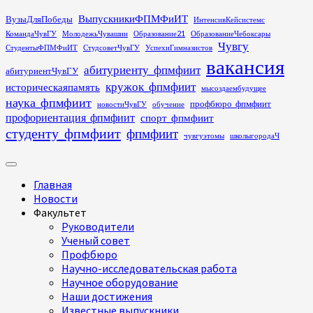
Перейти
ВыпускникиФПМФиИТ
ВузыДляПобеды
ИнтенсивКейсистемс
к
КомандаЧувГУ
МолодежьЧувашии
Образование21
ОбразованиеЧебоксары
содержимому
Чувгу
СтудентыФПМФиИТ
СтудсоветЧувГУ
УспехиГимназистов
вакансия
абитуриенту_фпмфиит
абитуриентЧувГУ
кружок_фпмфиит
историческаяпамять
мысоздаембудущее
наука_фпмфиит
профбюро_фпмфиит
новостиЧувГУ
обучение
профориентация_фпмфиит
спорт_фпмфиит
студенту_фпмфиит
фпмфиит
чувгуэтомы
школыгородаЧ
Основное
меню
Главная
Новости
Факультет
Руководители
Ученый совет
Профбюро
Научно-исследовательская работа
Научное оборудование
Наши достижения
Известные выпускники