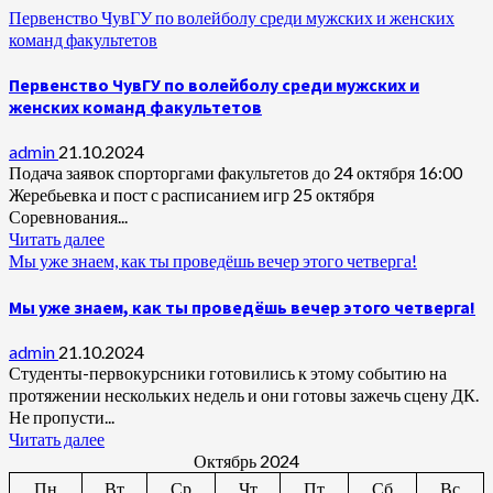
Первенство ЧувГУ по волейболу среди мужских и женских
команд факультетов
Первенство ЧувГУ по волейболу среди мужских и
женских команд факультетов
admin
21.10.2024
Подача заявок спорторгами факультетов до 24 октября 16:00
Жеребьевка и пост с расписанием игр 25 октября
Соревнования...
Читать далее
Мы уже знаем, как ты проведёшь вечер этого четверга!
Мы уже знаем, как ты проведёшь вечер этого четверга!
admin
21.10.2024
Студенты-первокурсники готовились к этому событию на
протяжении нескольких недель и они готовы зажечь сцену ДК.
Не пропусти...
Читать далее
Октябрь 2024
Пн
Вт
Ср
Чт
Пт
Сб
Вс