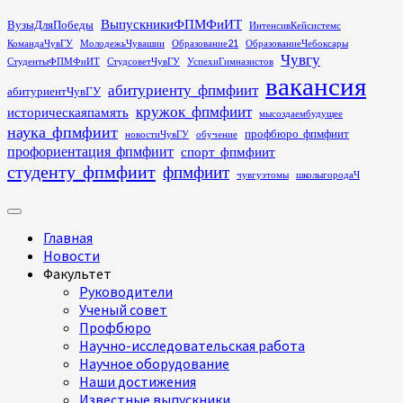
Перейти
ВыпускникиФПМФиИТ
ВузыДляПобеды
ИнтенсивКейсистемс
к
КомандаЧувГУ
МолодежьЧувашии
Образование21
ОбразованиеЧебоксары
содержимому
Чувгу
СтудентыФПМФиИТ
СтудсоветЧувГУ
УспехиГимназистов
вакансия
абитуриенту_фпмфиит
абитуриентЧувГУ
кружок_фпмфиит
историческаяпамять
мысоздаембудущее
наука_фпмфиит
профбюро_фпмфиит
новостиЧувГУ
обучение
профориентация_фпмфиит
спорт_фпмфиит
студенту_фпмфиит
фпмфиит
чувгуэтомы
школыгородаЧ
Основное
меню
Главная
Новости
Факультет
Руководители
Ученый совет
Профбюро
Научно-исследовательская работа
Научное оборудование
Наши достижения
Известные выпускники